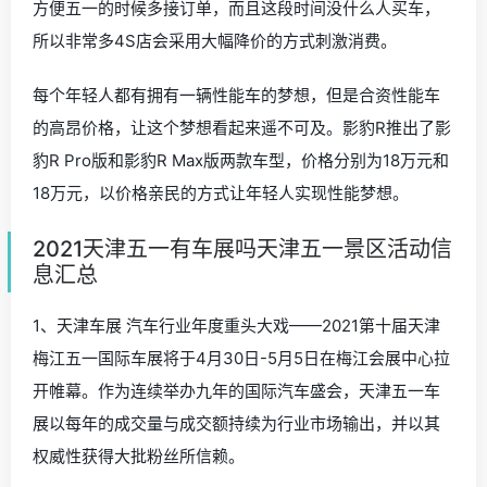
方便五一的时候多接订单，而且这段时间没什么人买车，
所以非常多4S店会采用大幅降价的方式刺激消费。
每个年轻人都有拥有一辆性能车的梦想，但是合资性能车
的高昂价格，让这个梦想看起来遥不可及。影豹R推出了影
豹R Pro版和影豹R Max版两款车型，价格分别为18万元和
18万元，以价格亲民的方式让年轻人实现性能梦想。
2021天津五一有车展吗天津五一景区活动信
息汇总
1、天津车展 汽车行业年度重头大戏——2021第十届天津
梅江五一国际车展将于4月30日-5月5日在梅江会展中心拉
开帷幕。作为连续举办九年的国际汽车盛会，天津五一车
展以每年的成交量与成交额持续为行业市场输出，并以其
权威性获得大批粉丝所信赖。