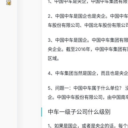
1、中国中车是央企，中国中车集团有
2、中国中车是国企也是央企。中国中
车股份有限公司、中国北车股份有限公
3、中国中车是国企。中国中车集团有限
央企业。截至2016年，中国中车集团有
区域。
4、中车集团当然是国企，而且也是央
5、问题一：中国中车属于什么单位？
企。中国中车股份有限公司，由中国南
中车一级子公司什么级别
1、如果是国企，或者是央企的话，每