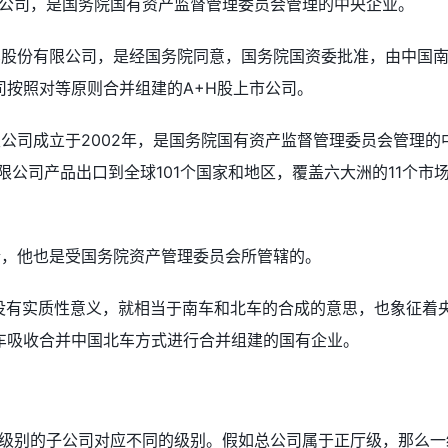
限公司，是国务院国有资产监督管理委员会管理的中央企业。
车股份有限公司，是经国务院同意，国务院国资委批准，由中国
司按照对等原则合并组建的A+H股上市公司。
公司成立于2002年，是国务院国有资产监督管理委员会管理的
限公司产品出口到全球101个国家和地区，覆盖六大洲的11个市
企，他也是受国务院资产管理委员会所管辖的。
 没有实质性意义，就相当于南车和北车的合成的意思，也象征着
车吸收合并中国北车方式进行合并组建的国有企业。
个级别的子公司对应不同的级别。假如总公司属于正厅级，那么一