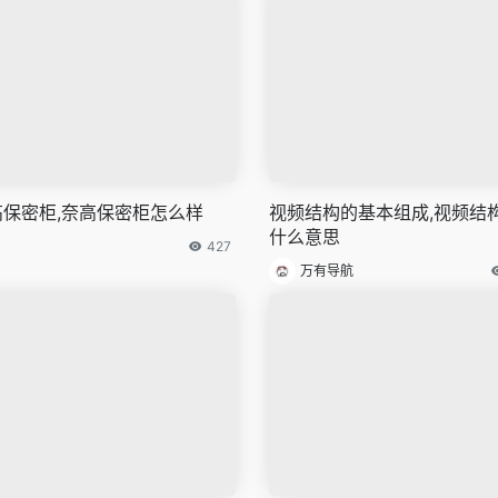
高保密柜,奈高保密柜怎么样
视频结构的基本组成,视频结
什么意思
427
万有导航