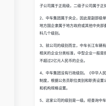
子公司属于正局级，二级子公司属于正
2、中车集团属于央企，因此是副部级
地方国企隶属于地方政府或其他中央部
科几个级别。
3、就公司的级别而言，中车长江车辆
相关的企业分类标准，中型企业一般是指
不超过2亿元人民币的企业。
4、中车集团没有行政级别。《中华人
制度，根据公务员职位类别和职责设置
和机构规格设置。
5、这家公司的级别是一级。经查询中