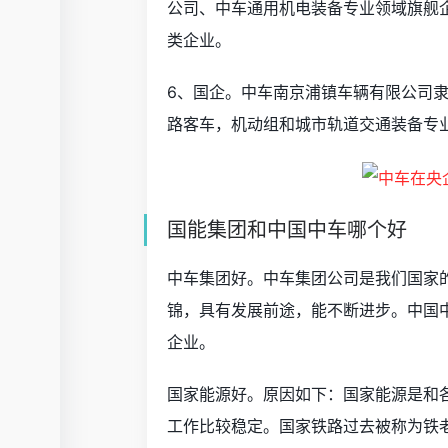
公司、中车通用机电装备专业领域旗舰企
类企业。
6、国企。中车南京浦镇车辆有限公司
路客车，机动组和城市轨道交通装备专
国能集团和中国中车哪个好
中车集团好。中车集团公司是我们国家
锦，具有发展前途，能不断进步。中国
企业。
国家能源好。原因如下：国家能源是和
工作比较稳定。国家铁路过去被称为铁