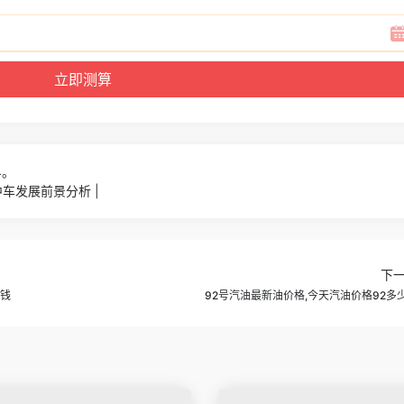
4。
车发展前景分析 |
下
少钱
92号汽油最新油价格,今天汽油价格92多