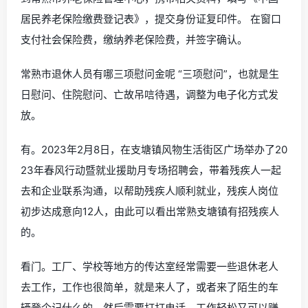
居民养老保险缴费登记表》，提交身份证复印件。 在窗口
支付社会保险费，缴纳养老保险费，并签字确认。
常熟市退休人员有哪三项慰问金呢 “三项慰问”，也就是生
日慰问、住院慰问、亡故吊唁待遇，调整为电子化方式发
放。
有。2023年2月8日，在支塘镇风物生活街区广场举办了20
23年春风行动暨就业援助月专场招聘会，带着残疾人一起
去和企业联系沟通，以帮助残疾人顺利就业，残疾人岗位
初步达成意向12人，由此可以看出常熟支塘镇有招残疾人
的。
看门。工厂、学校等地方的传达室经常需要一些退休老人
去工作，工作也很简单，就是来人了，或者来了陌生的车
辆登个记什么的，然后需要打打电话。工作轻松又可以赚