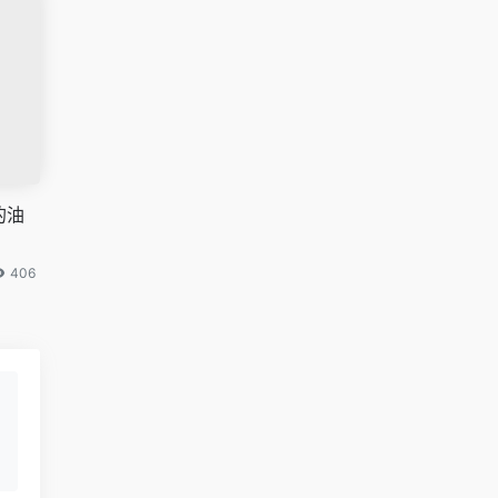
的油
406