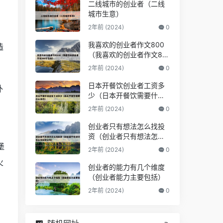
二线城市的创业者（二线
城市生意）
2年前 (2024)
0
我喜欢的创业者作文800
造
（我喜欢的创业者作文80
0字左右）
2年前 (2024)
0
日本开餐饮创业者工资多
外
少（日本开餐饮需要什么
条件）
2年前 (2024)
0
创业者只有想法怎么找投
资（创业者只有想法怎么
堡
找投资公司）
2年前 (2024)
0
火
创业者的能力有几个维度
（创业者能力主要包括）
2年前 (2024)
0
。