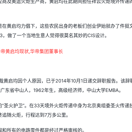
应商及奥运火炬生产商，黄启均在此期间担任祥云火炬境外传递
是在黄启均力倡下，这些农民出身的老板们创业伊始就办了件挺
/3，做了一个当地生意人觉得很莫名其妙的CIS设计。
黄启均因个人原因，已于2014年10月1日递交辞职报告。该辞
广东省中山人，1962年生，高级经济师，中山大学EMBA。
“圣火护卫”。在33天境外火炬传递中身为北京奥组委圣火传递
终追随火炬，行程达到7万多公里。
阀和所有的电路零件都是经过严格审核的。