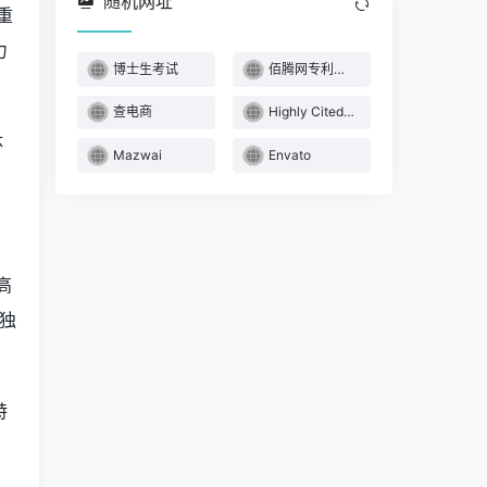
随机网址
重
力
博士生考试
佰腾网专利检索系统
查电商
Highly Cited Resea
体
Mazwai
Envato
高
司独
特