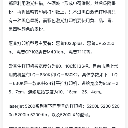
都是利用激光扫描，在硒鼓上形成电荷潜影，然后吸附墨
粉，再将墨粉转印到打印纸上，只不过黑白激光打印机只
有一种黑色墨粉，而彩色激光打印机要使用黄、品、青、
黑四种颜色的墨粉。
惠普打印机型号主要有：惠普1020plus、惠普CP5225d
n、 惠普CP102惠普M401dn、 惠普7110等。
爱普生打印机按宽度分为80、106和136栏。目前市场上常
用的机型有LQ－630K和LQ－680K2。具体参数如下：LQ
－630K是一款80柱24针平推打印机，进给宽度为9cm－2
5．7cm，连续进给宽度为10．16cm－25．4cm。
laserjet 5200系列有下面型号的打印机：5200L 5200 520
0n 5200tn 5200dtn，以及5200LX的型号。