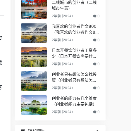
二线城市的创业者（二线
城市生意）
工
2年前 (2024)
0
我喜欢的创业者作文800
（我喜欢的创业者作文80
按
0字左右）
2年前 (2024)
0
日本开餐饮创业者工资多
少（日本开餐饮需要什么
条件）
慧
2年前 (2024)
0
创业者只有想法怎么找投
资（创业者只有想法怎么
找投资公司）
有
2年前 (2024)
0
创业者的能力有几个维度
（创业者能力主要包括）
2年前 (2024)
0
。