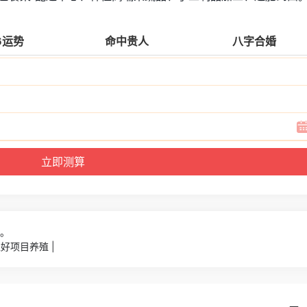
6运势
命中贵人
八字合婚
7。
盟好项目养殖 |