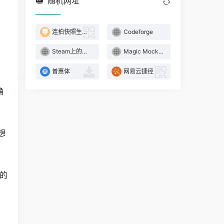
随机网址
。
连拍快照生成GIF
Codeforge
Steam上的中文Galgame丨SteamGalgame
Magic Mockups
普惠体
网易云捷径
确
想
的