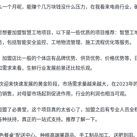
么一个月呢，能赚个几万块钱没什么压力，在我看来电商行业，
您想要加盟智慧工地项目，以下是一些优质的项目推荐：智慧工
务，包括智能安全监控、工地物流管理、施工流程优化等服务。
，加盟店比一般的个体店有品牌优势、供货优势、价格优势等，
和需求来看，生鲜行业发展前景还比较乐观。
次迎来快速发展的黄金阶段，市场需求量越来越大，在2023年
的销售，对母婴市场起到促进作用，行业的利润也相当可观。
加盟了必善堂，这个项目真的太省心了，加盟之后有专业人员全
各种扶持，真正的一站式支持。推荐了解一下。
色餐桌”配送中心、种植高端果蔬品、手工制品加工、送肥到田