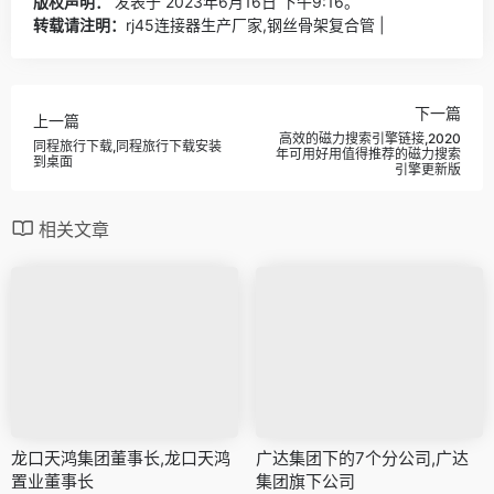
版权声明：
发表于 2023年6月16日 下午9:16。
转载请注明：
rj45连接器生产厂家,钢丝骨架复合管 |
下一篇
上一篇
高效的磁力搜索引擎链接,2020
同程旅行下载,同程旅行下载安装
年可用好用值得推荐的磁力搜索
到桌面
引擎更新版
相关文章
龙口天鸿集团董事长,龙口天鸿
广达集团下的7个分公司,广达
置业董事长
集团旗下公司