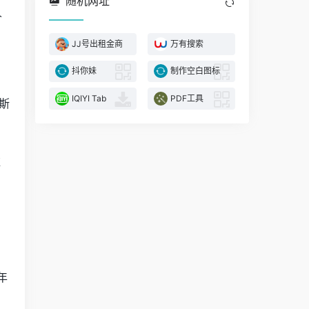
随机网址
人
JJ号出租金商
万有搜索
抖你妹
制作空白图标
IQIYI Tab
PDF工具
斯
维
年