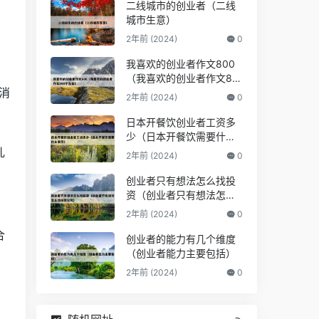
二线城市的创业者（二线
城市生意）
2年前 (2024)
0
我喜欢的创业者作文800
（我喜欢的创业者作文80
消
0字左右）
2年前 (2024)
0
日本开餐饮创业者工资多
少（日本开餐饮需要什么
条件）
乳
2年前 (2024)
0
创业者只有想法怎么找投
资（创业者只有想法怎么
找投资公司）
。
2年前 (2024)
0
合
创业者的能力有几个维度
（创业者能力主要包括）
2年前 (2024)
0