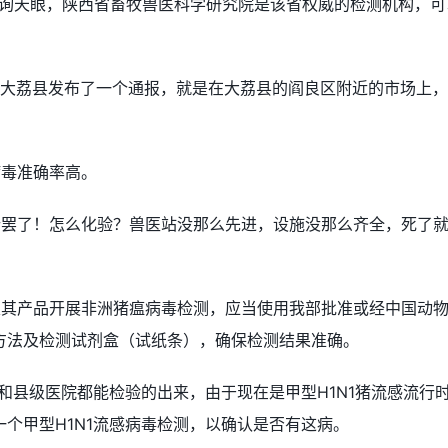
查询天眼，陕西省畜牧兽医科学研究院是该省权威的检测机构，可
南市大荔县发布了一个通报，就是在大荔县的阎良区附近的市场上
。
病毒准确率高。
针罢了！怎么化验？兽医站没那么先进，设施没那么齐全，死了
及其产品开展非洲猪瘟病毒检测，应当使用我部批准或经中国动
方法及检测试剂盒（试纸条），确保检测结果准确。
）和县级医院都能检验的出来，由于现在是甲型H1N1猪流感流行
个甲型H1N1流感病毒检测，以确认是否有这病。