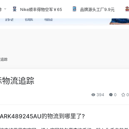
件
Nike顺丰得物空军￥65
品牌源头工厂9.9元
流追踪
际物流追踪
394
0
0
K489245AU的物流到哪里了?