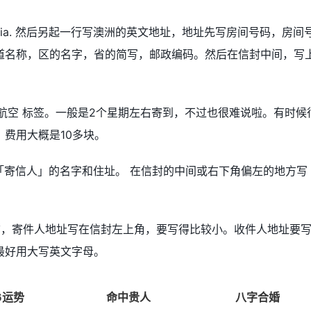
ralia. 然后另起一行写澳洲的英文地址，地址先写房间号码，房间
道名称，区的名字，省的简写，邮政编码。然后在信封中间，写
 航空 标签。一般是2个星期左右寄到，不过也很难说啦。有时候
费用大概是10多块。
「寄信人」的名字和住址。 在信封的中间或右下角偏左的地方写
信，寄件人地址写在信封左上角，要写得比较小。收件人地址要
最好用大写英文字母。
6运势
命中贵人
八字合婚