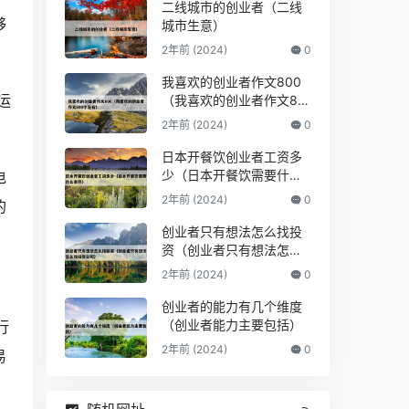
二线城市的创业者（二线
够
城市生意）
2年前 (2024)
0
我喜欢的创业者作文800
运
（我喜欢的创业者作文80
0字左右）
2年前 (2024)
0
日本开餐饮创业者工资多
少（日本开餐饮需要什么
电
条件）
2年前 (2024)
0
的
创业者只有想法怎么找投
资（创业者只有想法怎么
找投资公司）
2年前 (2024)
0
创业者的能力有几个维度
（创业者能力主要包括）
行
2年前 (2024)
0
易