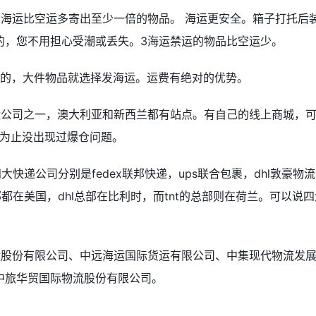
，海运比空运多寄出至少一倍的物品。 海运更安全。箱子打托后
的，您不用担心受潮或丢失。3海运禁运的物品比空运少。
较高的，大件物品就选择发海运。运费有绝对的优势。
运公司之一，澳大利亚和新西兰都有站点。有自己的线上商城，
前为止没出现过爆仓问题。
四大快递公司分别是fedex联邦快递，ups联合包裹，dhl敦豪物
的总部都在美国，dhl总部在比利时，而tnt的总部则在荷兰。可以说
运股份有限公司、中远海运国际货运有限公司、中集现代物流发
中旅华贸国际物流股份有限公司。