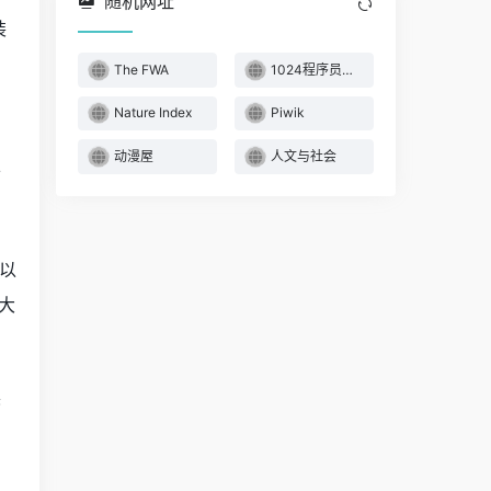
随机网址
装
The FWA
1024程序员开发工具箱
Nature Index
Piwik
动漫屋
人文与社会
可
流以
四大
展