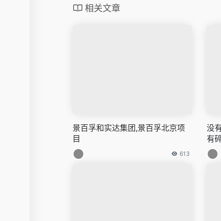
相关文章
景百孚和实达集团,景百孚北京项
没
目
有
613