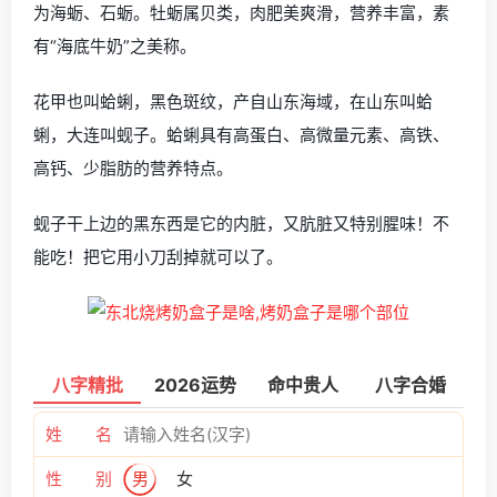
为海蛎、石蛎。牡蛎属贝类，肉肥美爽滑，营养丰富，素
有“海底牛奶”之美称。
花甲也叫蛤蜊，黑色斑纹，产自山东海域，在山东叫蛤
蜊，大连叫蚬子。蛤蜊具有高蛋白、高微量元素、高铁、
高钙、少脂肪的营养特点。
蚬子干上边的黑东西是它的内脏，又肮脏又特别腥味！不
能吃！把它用小刀刮掉就可以了。
八字精批
2026运势
命中贵人
八字合婚
姓 名
性 别
男
女