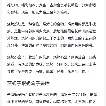
椎动物、哺乳动物、家畜，古杂食类哺乳动物，分为家猪
和野猪，现在一般认为猪是猪科的简称。
烧烤奶筋是一种食物。烧烤吃的食物，烧烤用的都是牛板
筋，是指牛背部的两条大筋。质地很硬需要长时间高温煮
才能烂，烧烤用的肉筋都是羊身上的，肋条上除了五花的
部分外，薄薄的那种全瘦肉的肉，肉的表面有白色的膜。
烧烤奶盒子，就是羊的乳房。烧烤奶盒子颜色洁白，口感
筋道，有淡淡的奶香味，烧烤十分好吃。烧烤是在火上将
食物（多为肉类，海鲜，蔬菜）烤熟，烹调至可食用。
蓝蚬子跟奶盒子是啥
是海蛎子吗？有的壳是蓝灰色的。海蛎子 学名牡蛎，是海
洋中常见的贝类，南粤称蚝，闽南称蛎房，北方渔民称之