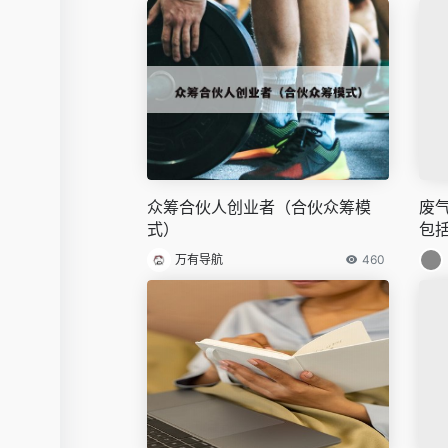
众筹合伙人创业者（合伙众筹模
废
式）
包
万有导航
460