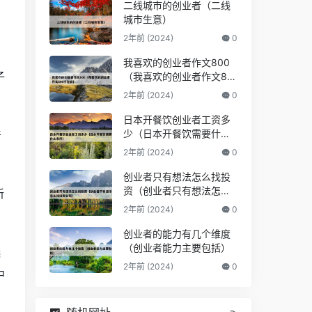
二线城市的创业者（二线
城市生意）
2年前 (2024)
0
我喜欢的创业者作文800
子
（我喜欢的创业者作文80
0字左右）
2年前 (2024)
0
日本开餐饮创业者工资多
少（日本开餐饮需要什么
普
条件）
2年前 (2024)
0
创业者只有想法怎么找投
资（创业者只有想法怎么
新
找投资公司）
2年前 (2024)
0
创业者的能力有几个维度
（创业者能力主要包括）
选
2年前 (2024)
0
中