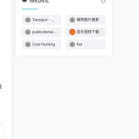
随机网址
Trendyol - 土耳其时尚电商平台
搜狗图片搜索
publicdomainvectors
音乐视频下载
。
Cool Hunting
flat
，
业