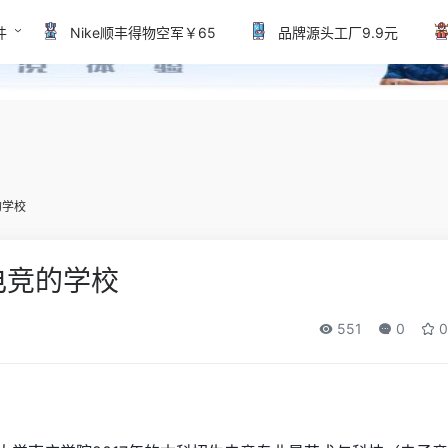
件
Nike顺丰得物空军￥65
品牌源头工厂9.9元
的学校
电竞的学校
551
0
0