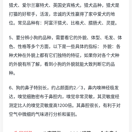
猎犬、爱尔兰塞特犬、英国史宾格犬。猎犬品种，猎犬是
打猫的好帮手，活泼，忠诚的天性赢得了家中爱犬的地
位。常见品种有：阿富汗猎犬、比格犬、腊肠犬、灵提。
5、要分辨小狗的品种，需要看它的外貌、体型、毛发、体
色、性格等多个方面，以下是一些具体的指标： 外貌：各
种犬种在外貌上都有它们独特的特征，如果你对各个犬种
的外貌有所了解，看到小狗的外貌就能大致判断它的品
种。
6、狗的鼻子特别长，约占颜面的2／3，鼻内嗅神经极发
达，嗅觉细胞密布于鼻腔内，嗅觉非常灵敏，其灵敏度经
测定比人的嗅觉灵敏度高1200倍。其鼻腔很长，有利于对
空气中微细的气味进行分析和鉴别。