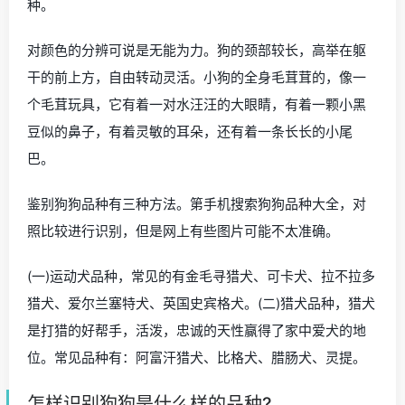
种。
对颜色的分辨可说是无能为力。狗的颈部较长，高举在躯
干的前上方，自由转动灵活。小狗的全身毛茸茸的，像一
个毛茸玩具，它有着一对水汪汪的大眼睛，有着一颗小黑
豆似的鼻子，有着灵敏的耳朵，还有着一条长长的小尾
巴。
鉴别狗狗品种有三种方法。第手机搜索狗狗品种大全，对
照比较进行识别，但是网上有些图片可能不太准确。
(一)运动犬品种，常见的有金毛寻猎犬、可卡犬、拉不拉多
猎犬、爱尔兰塞特犬、英国史宾格犬。(二)猎犬品种，猎犬
是打猎的好帮手，活泼，忠诚的天性赢得了家中爱犬的地
位。常见品种有：阿富汗猎犬、比格犬、腊肠犬、灵提。
怎样识别狗狗是什么样的品种?