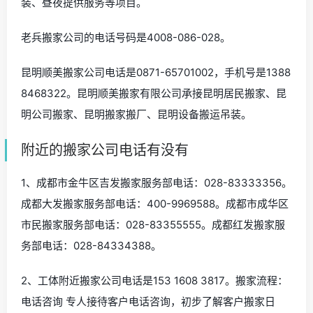
装、昼夜提供服务等项目。
老兵搬家公司的电话号码是4008-086-028。
昆明顺美搬家公司电话是0871-65701002，手机号是1388
8468322。昆明顺美搬家有限公司承接昆明居民搬家、昆
明公司搬家、昆明搬家搬厂、昆明设备搬运吊装。
附近的搬家公司电话有没有
1、成都市金牛区吉发搬家服务部电话：028-83333356。
成都大发搬家服务部电话：400-9969588。成都市成华区
市民搬家服务部电话：028-83355555。成都红发搬家服
务部电话：028-84334388。
2、工体附近搬家公司电话是153 1608 3817。搬家流程：
电话咨询 专人接待客户电话咨询，初步了解客户搬家日