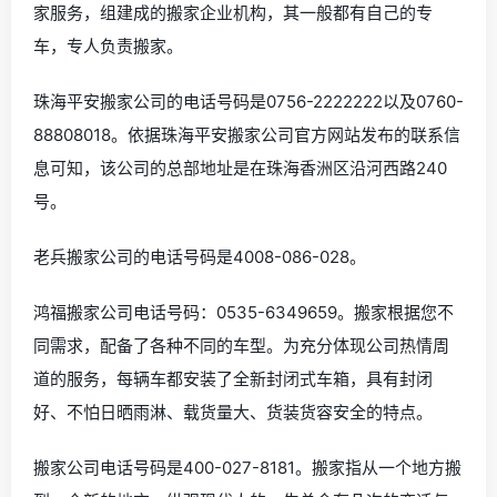
家服务，组建成的搬家企业机构，其一般都有自己的专
车，专人负责搬家。
珠海平安搬家公司的电话号码是0756-2222222以及0760-
88808018。依据珠海平安搬家公司官方网站发布的联系信
息可知，该公司的总部地址是在珠海香洲区沿河西路240
号。
老兵搬家公司的电话号码是4008-086-028。
鸿福搬家公司电话号码：0535-6349659。搬家根据您不
同需求，配备了各种不同的车型。为充分体现公司热情周
道的服务，每辆车都安装了全新封闭式车箱，具有封闭
好、不怕日晒雨淋、载货量大、货装货容安全的特点。
搬家公司电话号码是400-027-8181。搬家指从一个地方搬