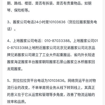
期、路线、楼层、是否有拆装、是否有贵重物品，如钢
琴、保险柜等。
3、搬家公司电话24小时是10103636（货拉拉搬家服务电
话）。
4、上地搬家公司电话：010-87033388。上地搬家公司01
0-87033388上地附近搬家公司北京兄弟搬家公司北京品
牌兄弟搬家公司建立了工业大件起重搬运、省内外长短途
搬家海淀搬家丰台搬家朝阳搬家石景山搬家立水桥搬家回
龙观搬家。
5、货拉拉拉货平台电话为10103636。网络货运平台对物
流行业的改变，不单单是将业务从线下转到线上，其真正
的意义在于它从运营和管理等多角度，改善了物流运输的
效率和品质。