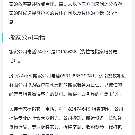
家的效率高还收费合理。需要从以下三方面来阐述分析搬
家的时候选择货拉拉的具体原因以及具体的电话号码信
息。
搬家公司电话
搬家公司电话24小时是10103636（货拉拉搬家服务电
话）。
济南24小时搬家公司电话0531-88539941。济南蚂蚁搬运
有限公司以为客户提代最好的搬家服务为已任，以诚信的
经营与服务赢得客户的认可。赢得社会各界的广泛 好评。
大连全家福搬家，电话：411-82474649 服务范围：公司
提供专业的社会大众搬迁、公司搬迁、搬运设备、长短途
货物运输、专业拆装家具、拆装空调、收购钢琴、代打包