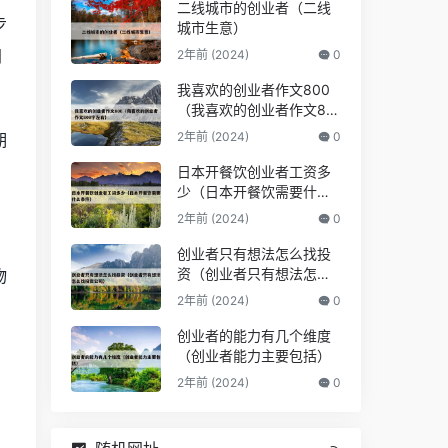
二线城市的创业者（二线
步
城市生意）
间
2年前 (2024)
0
我喜欢的创业者作文800
（我喜欢的创业者作文80
0字左右）
2年前 (2024)
0
期
日本开餐饮创业者工资多
少（日本开餐饮需要什么
条件）
2年前 (2024)
0
创业者只有想法怎么找投
资（创业者只有想法怎么
物
找投资公司）
2年前 (2024)
0
创业者的能力有几个维度
（创业者能力主要包括）
2年前 (2024)
0