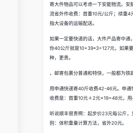
寄大件物品可以考虑一下安能物流。安
流省外件收费：首重10元/公斤；续重4
指大设备的运输配送。
如果一定要快递的话，大件产品寄中通
你40公斤就是10+39*3=127元
种，更贵。
，邮寄包裹分普通和特快，一般都为铁
用申通快递寄40斤收费42-46元。申
收费是：首重10元＋2元×19=48元，用
听说顺丰很贵啊：起步价23元每公斤，
则：体积重量计算方法，省外20元。