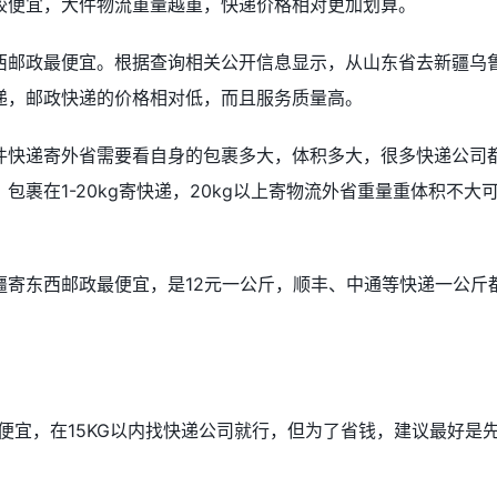
较便宜，大件物流重量越重，快递价格相对更加划算。
西邮政最便宜。根据查询相关公开信息显示，从山东省去新疆乌
递，邮政快递的价格相对低，而且服务质量高。
件快递寄外省需要看自身的包裹多大，体积多大，很多快递公司
裹在1-20kg寄快递，20kg以上寄物流外省重量重体积不大
疆寄东西邮政最便宜，是12元一公斤，顺丰、中通等快递一公斤
较便宜，在15KG以内找快递公司就行，但为了省钱，建议最好是
。