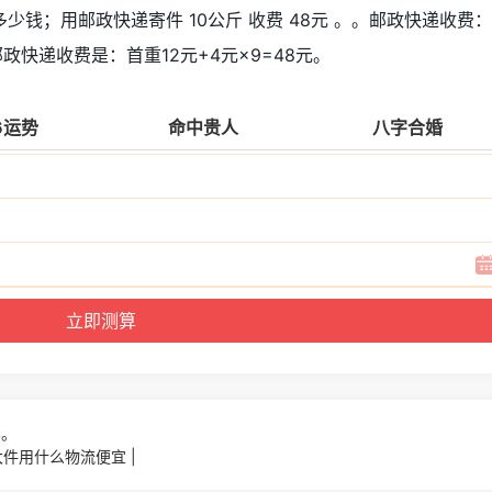
钱；用邮政快递寄件 10公斤 收费 48元 。。邮政快递收费
邮政快递收费是：首重12元+4元×9=48元。
6运势
命中贵人
八字合婚
4。
件用什么物流便宜 |