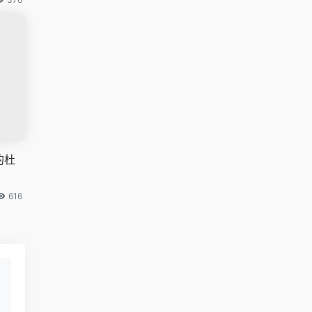
的杜
616