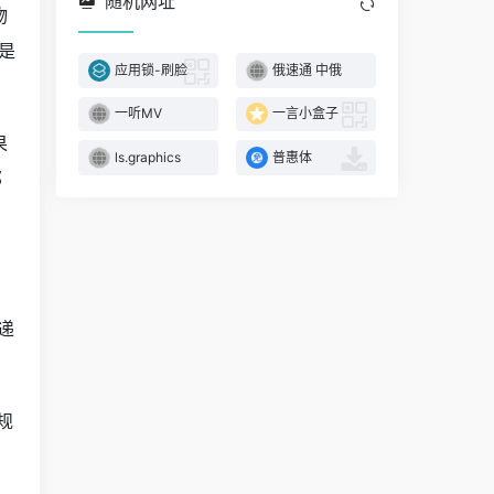
随机网址
物
是
应用锁-刷脸
俄速通 中俄
一听MV
一言小盒子
果
ls.graphics
普惠体
那
递
规