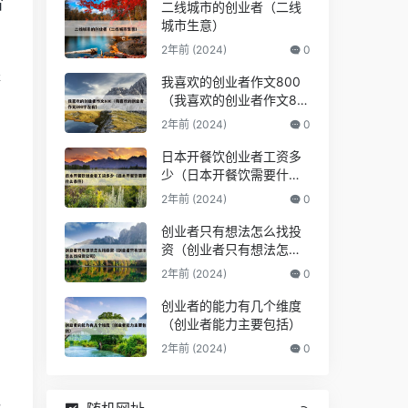
省
二线城市的创业者（二线
城市生意）
2年前 (2024)
0
等
我喜欢的创业者作文800
（我喜欢的创业者作文80
0字左右）
2年前 (2024)
0
日本开餐饮创业者工资多
少（日本开餐饮需要什么
条件）
2年前 (2024)
0
的
创业者只有想法怎么找投
资（创业者只有想法怎么
找投资公司）
2年前 (2024)
0
，
创业者的能力有几个维度
（创业者能力主要包括）
2年前 (2024)
0
，