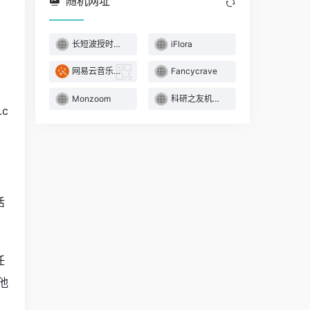
随机网址
长短波授时系统
iFlora
网易云音乐下载
Fancycrave
Monzoom
科研之友机构版
c
活
任
他