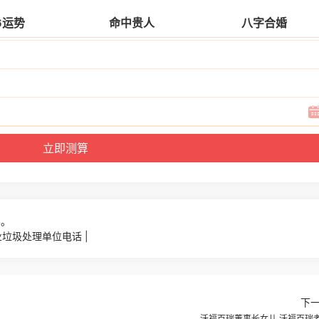
6运势
命中贵人
八字合婚
4。
垃圾处理单位电话 |
下
沃福百瑞董事长女儿,沃福百瑞