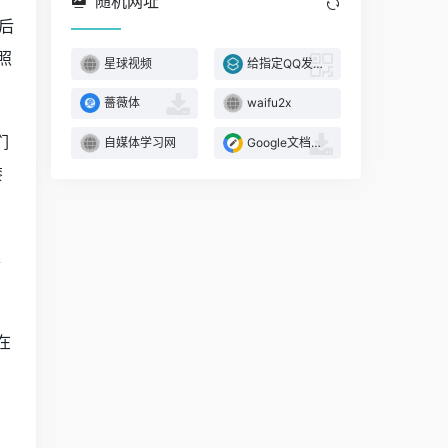
随机网址
后
照
星球视频
给指定QQ发消息
薔薇体
waifu2x
们
自媒体学习网
Google文档、表格及幻灯片
漆
单
在
和