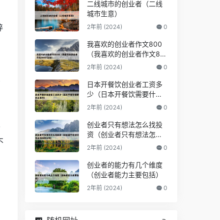
二线城市的创业者（二线
城市生意）
碎
2年前 (2024)
0
才
我喜欢的创业者作文800
（我喜欢的创业者作文80
0字左右）
2年前 (2024)
0
销
日本开餐饮创业者工资多
少（日本开餐饮需要什么
条件）
2年前 (2024)
0
创业者只有想法怎么找投
半
资（创业者只有想法怎么
不
找投资公司）
2年前 (2024)
0
创业者的能力有几个维度
（创业者能力主要包括）
2年前 (2024)
0