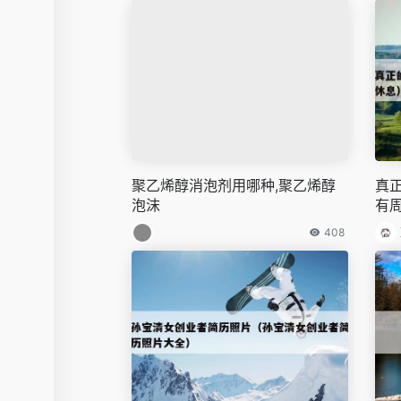
聚乙烯醇消泡剂用哪种,聚乙烯醇
真
泡沫
有
408