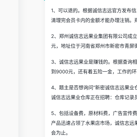
1、可以退的。根据诚信志远官方发布
清理完会员卡内的金额才能办理注销。郑
2、郑州诚信志远果业集团有限公司成立于
元，地址位于河南省郑州市新密市青屏街
3、诚信志远果业是赚钱的。根据查询相
到9000元，还有着五险一金，工作的
4、题主是否想询问“新密诚信志远果业
诚信志远果业仓库正在招聘：仓库记录员
5、包括设备费，原材料费，广告宣传
产品迅速占领了水果店市场，诚信志远
会为止。