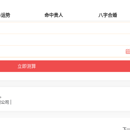
6运势
命中贵人
八字合婚
1。
公司 |
下