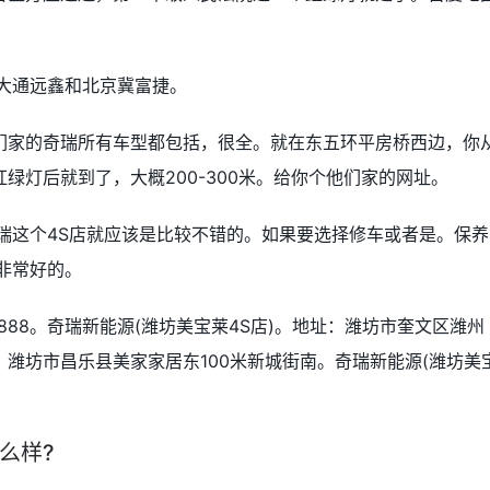
大通远鑫和北京冀富捷。
们家的奇瑞所有车型都包括，很全。就在东五环平房桥西边，你
绿灯后就到了，大概200-300米。给你个他们家的网址。
瑞这个4S店就应该是比较不错的。如果要选择修车或者是。保养
非常好的。
-8888。奇瑞新能源(潍坊美宝莱4S店)。地址：潍坊市奎文区潍州
：潍坊市昌乐县美家家居东100米新城街南。奇瑞新能源(潍坊美
么样?