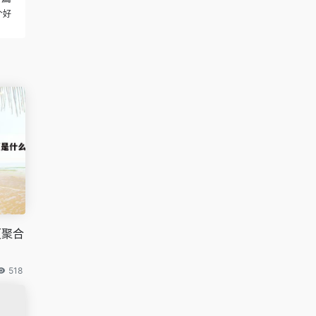
个好
（聚合
518