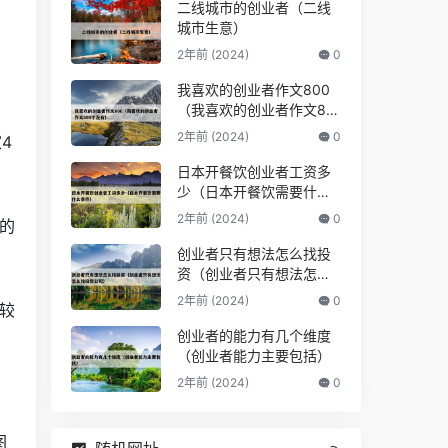
二线城市的创业者（二线
城市生意）
2年前 (2024)
0
、
我喜欢的创业者作文800
（我喜欢的创业者作文80
0字左右）
2年前 (2024)
0
4
日本开餐饮创业者工资多
少（日本开餐饮需要什么
条件）
2年前 (2024)
0
的
创业者只有想法怎么找投
资（创业者只有想法怎么
找投资公司）
2年前 (2024)
0
较
创业者的能力有几个维度
（创业者能力主要包括）
2年前 (2024)
0
图