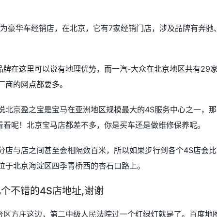
1家为豪华车经销店，在北京，它有7家经销门店，涉及品牌有奔驰
牌在这里可以说有地理优势，而一汽-大众在北京地区共有29家
厂商的网点都要多。
说北京盈之宝是宝马在亚洲地区规模最大的4S服务中心之一，那
看看呢！北京宝马店都差不多，你是买车还是做维修保养呢。
分店与店之间甚至会相隔数百米，所以如果步行到各个4S店会比
地位于北京海淀区四季青桥西的杏石口路上。
几个不错的4S店地址,谢谢
台区方庄这边，第二中级人民法院过一个红绿灯就是了。百度地