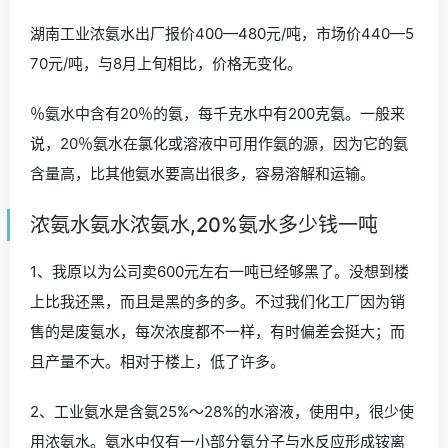
湖南工业浓氨水出厂报价400—480元/吨，市场价440—5
70元/吨，与8月上旬相比，价格无变化。
％氨水中含有20％的氨，每千克水中有200克氨。一般来
说，20％氨水在氯化或溶液中可用作氨的源，因为它的氨
含量高，比其他氨水要高出很多，容易溶解和运输。
浓氨水氨水浓氨水,20%氨水多少钱一吨
1、我原以为公司卖600元左右一吨已经够黑了。没想到楼
上比我还黑，而且是黑的多的多。不过我们化工厂因为销
售的是废氨水，每次浓度都不一样，有时偏差会挺大；而
且产量不大。相对于楼上，低了许多。
2、工业氨水是含氨25%～28%的水溶液，使用中，很少使
用浓氨水。氨水中仅有一小部分氨分子与水反应形成铵离