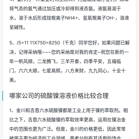
将气态的氨气通过加压或冷却得到液态氨。液氨易溶于
水，溶于水后形成铵根离子NH4+、氢氧根离子OH-，溶液
呈碱性。
5、/5=11 11X750=8250（千克）同学您好，如果问题已解
决，记得采纳哦~~~您的采纳是对我的肯定~祝您在新的一
年一帆风顺，二龙腾飞，三羊开泰，四季平安，五福临
门，六六大顺，七星高照，八方来财，九九同心，十全十
美。
哪家公司的硫酸镍溶液价格比较合理
1、金川和吉恩六水硫酸镍都是工业上用于镍的萃取剂。相
比之下，吉恩六水硫酸镍的萃取效率更高，运用在镍冶金
中的范围也更为广泛。但是，金川的价格更低，因此常常
被用于更为经济的工业领域。两者分别有其适用的场合。