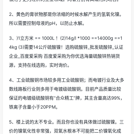
2、黄色的膏状物那是你浓缩的时候水解产生的氢氧化镍。
所以需要控制母液的pH，以防止水解。
3、)1立方米 == 1000L ！(2)14g/l *1000 ==14000g ==1
4kg (3)需要14公斤硫酸镍！选购硫酸锌_批发硫酸锌_认证
企业_百度爱采购 百度爱采购为你优选海量硫酸锌热销货
源，支持在线选购，实时询价。
4、工业硫酸铜市场较多用工业硫酸铜；而电镀行业及大多
数线路板行业则多用于电镀级硫酸铜。目前产品质量比较
保证的电镀级硫酸铜有“合众精工”牌，其主含量高达99%，
铁离子含量小于20PPM。
5、楼上说的太不专业。而且你也没有具体做过硫酸镍。三
价的镍氧化性非常强，双氧水根本不可能把二价镍氧化成