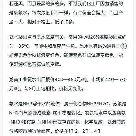
我还黑，而且是黑的多的多。不过我们化工厂因为销售的
是废氨水，每次浓度都不一样，有时偏差会挺大；而且产
量不大。相对于楼上，低了许多。
氨水凝固点与氨水浓度有关，常用的(wt)20%浓度凝固点约
为－35℃。与酸中和反应产生热。氨水具有碱的通性：①
能使无色酚酞试液变红色，能使紫色石蕊试液变蓝色，能
使湿润红色石蕊试纸变蓝。
湖南工业氨水出厂报价400—480元/吨，市场价440—570
元/吨，与8月上旬相比，价格无变化。
氨水是NH3溶于水的液体--属于化合物NH3*H2O。液氨是
NH3有气态变成液态-属于物理变化。氨氮指水中以游离氨
(NH3)和铵离子(NH4)形式存在的氮--化学反应。氨溶液的
价格随市场行情而定，价格在1千2，2千，4千。