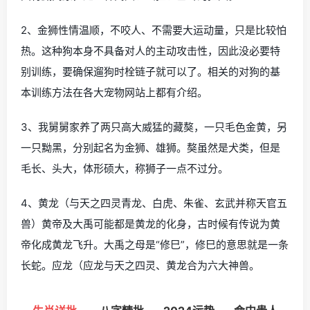
2、金狮性情温顺，不咬人、不需要大运动量，只是比较怕
热。这种狗本身不具备对人的主动攻击性，因此没必要特
别训练，要确保遛狗时栓链子就可以了。相关的对狗的基
本训练方法在各大宠物网站上都有介绍。
3、我舅舅家养了两只高大威猛的藏獒，一只毛色金黄，另
一只黝黑，分别起名为金狮、雄狮。獒虽然是犬类，但是
毛长、头大，体形硕大，称狮子一点不过分。
4、黄龙（与天之四灵青龙、白虎、朱雀、玄武并称天官五
兽）黄帝及大禹可能都是黄龙的化身，古时候有传说为黄
帝化成黄龙飞升。大禹之母是“修巳”，修巳的意思就是一条
长蛇。应龙（应龙与天之四灵、黄龙合为六大神兽。