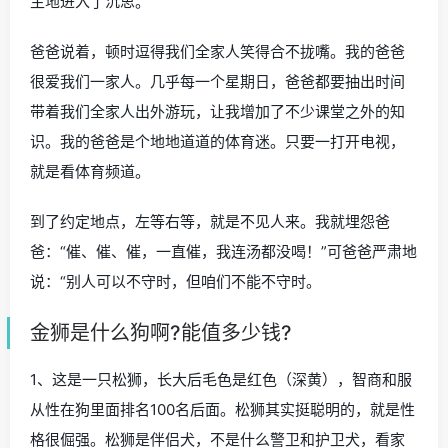
主地进入了沉思。
爸爸说着，顿时逗得我们全家人笑得合不拢嘴。我的爸爸
很爱我们一家人。几乎每一个星期日，爸爸都要抽出时间
带着我们全家人出外游玩，让我增加了不少课堂之外的知
识。我的爸爸是个地地道道的体育迷。只要一打开电视，
就是看体育频道。
到了约定地点，左等右等，就是不见人来。我就埋怨爸
爸：“催、催、催，一直催，我连汤都没喝！”可爸爸严肃地
说：“别人可以不守时，但咱们不能不守时。
金狮是什么狗啊?能值多少钱?
1、这是一只松狮，长大后毛色是红色（深黄），智商和服
从性在狗里面排名100名后面。松狮其实挺聪明的，就是性
格很倔强。松狮是伴侣犬，不是什么警卫和护卫犬，看家