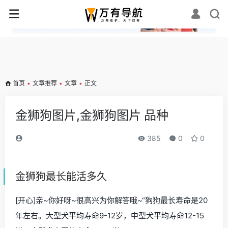
✕
首页
•
文章推荐
•
文章
•
正文
金狮狗图片,金狮狗图片 品种
385
0
0
金狮狗最长能活多久
[开心]亲~你好呀~很高兴为你解答哦~“狗狗最长寿命是20
年左右。大型犬平均寿命9-12岁，中型犬平均寿命12-15