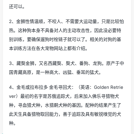
还可以。
2、金狮性情温顺，不咬人、不需要大运动量，只是比较怕
热。这种狗本身不具备对人的主动攻击性，因此没必要特
别训练，要确保遛狗时栓链子就可以了。相关的对狗的基
本训练方法在各大宠物网站上都有介绍。
3、藏獒金狮，又名西藏獒、獒犬、番狗、龙狗。原产于中
国青藏高原，是一种高大、凶猛、垂耳的猛犬。
4、金毛或拉布拉多 金毛寻回犬：（英语：Golden Retrie
ver）最初的名字是苏俄追踪犬，后来加入佛乐寻猎物犬
种，寻血猎犬种，水猎鹬犬种的基因。配种的结果产生了
此天生具备猎物取回能力，善于追踪及具有敏锐嗅觉的犬
种。