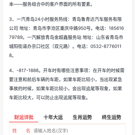
本——服务组合中的客户界面的所有要素。
3、一汽青岛24小时服务热线：青岛鲁青达汽车服务有限
公司 地址：青岛市李沧区重庆中路950号。电话：185616
79789。一汽解放青岛金超鑫服务站 地址：山东省青岛市
城阳街道办京口社区（双元路）。电话：0532-8776011
8。
4、-817-1888。开车时有哪些注意事项：在开车的时候需
要注意和前后车辆的车距，如果车距比较小，当出现紧急
事故的时候，如果车距比较小，会出现追尾等现象，如果
车距比较大，可以防止出现追尾等现象。
财运详批
十年大运
生肖运势
终生运势
姓 名