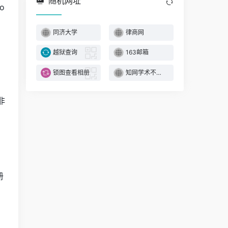
随机网址
o
同济大学
律商网
。
越狱查询
163邮箱
锁图查看相册
知网学术不端文献检测系统
非
册