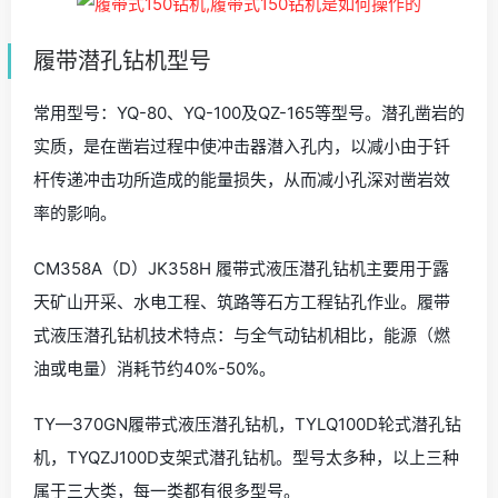
履带潜孔钻机型号
常用型号：YQ-80、YQ-100及QZ-165等型号。潜孔凿岩的
实质，是在凿岩过程中使冲击器潜入孔内，以减小由于钎
杆传递冲击功所造成的能量损失，从而减小孔深对凿岩效
率的影响。
CM358A（D）JK358H 履带式液压潜孔钻机主要用于露
天矿山开采、水电工程、筑路等石方工程钻孔作业。履带
式液压潜孔钻机技术特点：与全气动钻机相比，能源（燃
油或电量）消耗节约40%-50%。
TY—370GN履带式液压潜孔钻机，TYLQ100D轮式潜孔钻
机，TYQZJ100D支架式潜孔钻机。型号太多种，以上三种
属于三大类，每一类都有很多型号。