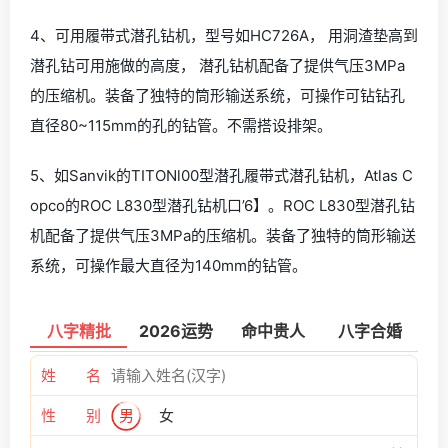
4、可用履带式潜孔钻机，型号如HC726A， 用洞渣垫高到
潜孔钻可用施做的高度， 潜孔钻机配备了提供气压3MPa
的压缩机。装备了独特的筒形输送系统，可操作可钻钻孔
直径80~115mm的孔的钻管。不需搭设排架。
5、如Sanvik的TITONl00型潜孔履带式潜孔钻机，Atlas C
opco的ROC L830型潜孔钻机口’6】。ROC L830型潜孔钻
机配备了提供气压3MPa的压缩机。装备了独特的筒形输送
系统，可操作最大直径为140mm的钻管。
八字精批
2026运势
命中贵人
八字合婚
姓 名
性 别
男
女