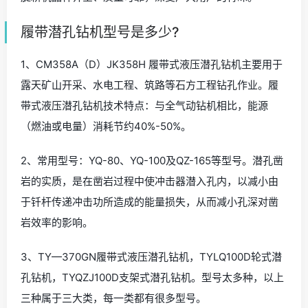
履带潜孔钻机型号是多少?
1、CM358A（D）JK358H 履带式液压潜孔钻机主要用于
露天矿山开采、水电工程、筑路等石方工程钻孔作业。履
带式液压潜孔钻机技术特点：与全气动钻机相比，能源
（燃油或电量）消耗节约40%-50%。
2、常用型号：YQ-80、YQ-100及QZ-165等型号。潜孔凿
岩的实质，是在凿岩过程中使冲击器潜入孔内，以减小由
于钎杆传递冲击功所造成的能量损失，从而减小孔深对凿
岩效率的影响。
3、TY—370GN履带式液压潜孔钻机，TYLQ100D轮式潜
孔钻机，TYQZJ100D支架式潜孔钻机。型号太多种，以上
三种属于三大类，每一类都有很多型号。