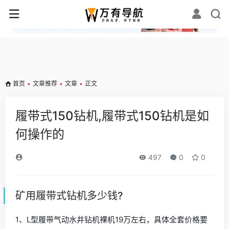
✕
首页
•
文章推荐
•
文章
•
正文
履带式150钻机,履带式150钻机是如
何操作的
497
0
0
矿用履带式钻机多少钱?
1、L型履带气动水井钻机裸机19万左右，具体全套价格要