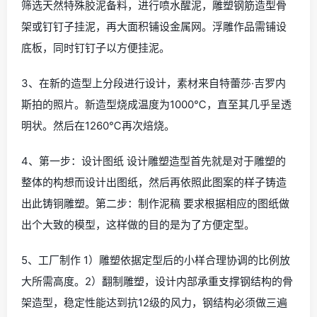
筛选天然特殊胶泥备料，进行喷水醒泥，雕塑钢筋造型骨
架或钉钉子挂泥，再大面积铺设金属网。浮雕作品需铺设
底板，同时钉钉子以方便挂泥。
3、在新的造型上分段进行设计，素材来自特蕾莎·吉罗内
斯拍的照片。新造型烧成温度为1000℃，直至其几乎呈透
明状。然后在1260℃再次焙烧。
4、第一步：设计图纸 设计雕塑造型首先就是对于雕塑的
整体的构想而设计出图纸，然后再依照此图案的样子铸造
出此铸铜雕塑。第二步：制作泥稿 要求根据相应的图纸做
出个大致的模型，这样做的目的是为了方便定型。
5、工厂制作 1）雕塑依据定型后的小样合理协调的比例放
大所需高度。2）翻制雕塑，设计内部承重支撑钢结构的骨
架造型，稳定性能达到抗12级的风力，钢结构必须做三遍