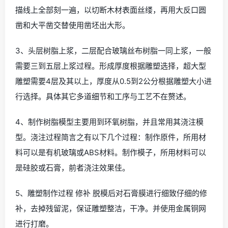
描线上全部刻一遍，以切断木材表面丝缕，再用大反口圆
凿和大平凿交替使用凿坯出大形。
3、头层树脂上浆，二层配合玻璃丝布树脂一同上浆，一般
需要三到五层上浆过程。形成厚度根据雕塑选择，超大型
雕塑需要4层及其以上，厚度从0.5到2公分根据雕塑大小进
行选择。具体其它多道细节和工序与工艺不在赘述。
4、制作树脂模型主要用到环氧树脂，并且常用其浇注模
型。浇注过程简言之有以下几个过程：制作原件，所用材
料可以是有机玻璃或ABS材料。制作模子，所用材料可以
是硅胶或石膏，前者浇注效果佳。
5、雕塑制作过程 修补 脱模后对石膏膜进行细致仔细的修
补，去掉残留泥，保证雕塑整洁，干净。并使用金属铜网
进行打磨。