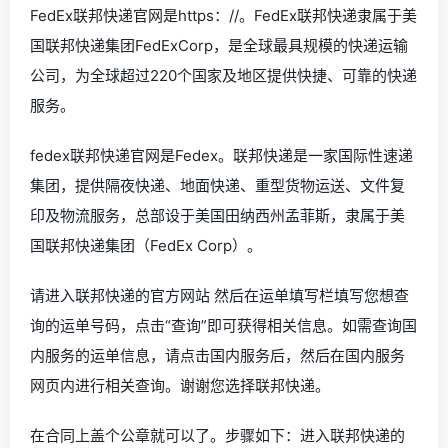
FedEx联邦快递官网是https：//。FedEx联邦快递隶属于美
国联邦快递集团FedExCorp，是全球最具规模的快递运输
公司，为全球超过220个国家及地区提供快捷、可靠的快递
服务。
fedex联邦快递官网是Fedex。联邦快递是一家国际性速递
集团，提供隔夜快递、地面快递、重型货物运送、文件复
印及物流服务，总部设于美国田纳西州孟菲斯，隶属于美
国联邦快递集团（FedEx Corp）。
请进入联邦快递的官方网站 然后在运单填写栏填写您想查
询的运单号码，点击“查询”即可获得相关信息。如需查询国
内服务的运单信息，请点击国内服务后，然后在国内服务
网页内进行相关查询。谢谢您选择联邦快递。
在合同上盖个公章就可以了。步骤如下：进入联邦快递的