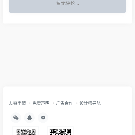
暂无评论...
友链申请
免责声明
广告合作
设计师导航