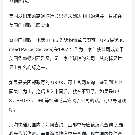
查询网站。
美国发出来的高通速运如果还未到达中国的海关，只能在
美国的邮政官网查询。
查中国邮政。电话 11185 告诉物流单号即可。UPS快递 (U
nited Parcel Service)在1907 年作为一家信使公司成立于
美国华盛顿州西雅图，是一家全球性的公司，其商标是世
界上知名商标之一。
如果是美国邮政寄的 USPS，可上官网查询，查到到达中
国关口为止。之后进入中国后，就查不到了。如果是UP
S，FEDEX，DHL等快递或其它物流公司的话，有单号可跟
踪。
海淘快递到国内了如何查询：直邮单号应该怎么查询 还是
我来告诉你吧。美国海淘快递单号查询。现在国内快件查