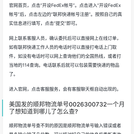
官网首页，点击“开设FedEx帐号”。点击进入“开设FedEx
帐号”后，点击左边的“联邦快递帐号注册”。按照自己的真
实信息进行填写，点击“提交”即可。
网上联系客服人员，确认委托后可以直接网上在线订单，
如有联邦快递工作人员的电话时可以直接打电话上门取
件，如没有电话时可以网上查询他们的全国热线，或者打
当地的114查询。电话联系后就可以包装需要快递的物品
了。
进入官网，点击客服服务，会有客服聊天框自动出现的。
美国发的顺邦物流单号0026300732一个月
了想知道到哪儿了怎么查?
顺邦物流单号查不到的原因是顺邦物流单号输入错误或者