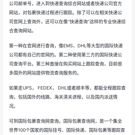
公司邮单号，进入到快递查询综合网站或者快递公司官方
网站，对包裹快递过程进行跟踪。除了可以在相关快递公
司官网上查询外，还可以在像“快递查询”这样的专业快递综
合查询网站。
第一种在官网进行查询，像EMS、DHL等大型的国际快递
公司都有自己的官网的。第二种使用第三方的国际快递公
司查询平台。第三种直接在购买网站上跟踪查询，目前很
多国外的网站提供物流查询服务的。
如果走UPS， FEDEX， DHL或者顺丰等，都能全程跟踪查
询，包括国外的线路、海关清关进程，以及国内派送情
况。
可到国际包裹查询网查询。国际包裹查询网，是一个集全
世界100个国家的国际挂号、国际快递、国际包裹等跟踪查