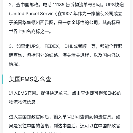
2、查中国邮政。电话 11185 告诉物流单号即可。UPS快递
(United Parcel Service)在1907 年作为一家信使公司成立
于美国华盛顿州西雅图，是一家全球性的公司，其商标是
世界上知名商标之一。
3、如果走UPS， FEDEX， DHL或者顺丰等，都能全程跟
踪查询，包括国外的线路、海关清关进程，以及国内派送
情况。
美国EMS怎么查
进入EMS官网。提供快递单号。点击查询即可得知EMS的
物流物流信息。
进入美国邮政官网后，输入单号即可查询到物流信息。如
果是发往中国的包裹，到达中国后，还可以在中国邮政官