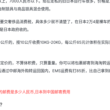
币以上，7000人民币以下。现在走私的旧日本自行车很多，价格是
自制锁具与商品锁具混合使用。
，还要交奢侈品消费税，具体多少就不清楚了，在日本2万4是裸车
个是日本政府收的。
斤的，按10公斤收费10KG-20KG，每公斤65元计体积在实际
梯定价的，不算体积费，只算重量。你可以将包裹邮寄到海淘转
后通过中邮海外购转运回国内，EMS运费有打85折，比自己拿到
?