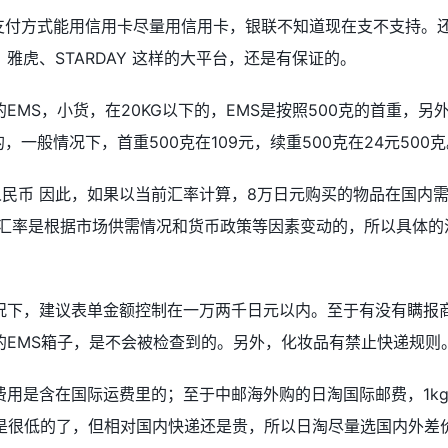
。支付方式能用信用卡尽量用信用卡，银联不知道现在支不支持。
雅虎、STARDAY 这样的大平台，还是有保证的。
MS，小货，在20KG以下的，EMS是按照500克的首重，另
一般情况下，首重500克在109元，续重500克在24元500克
5184人民币 因此，如果以当前汇率计算，8万日元购买的物品在国内
，汇率是根据市场供需情况和货币政策等因素变动的，所以具体的
况下，建议表单金额控制在一万两千日元以内。至于有没有瞒报
的EMS箱子，是不会被检查到的。另外，化妆品有禁止快递规则
用是含在国际运费里的；至于中邮海外购的日淘国际邮费，1k
算是很低的了，但相对国内快递还是贵，所以日淘尽量选国内外差