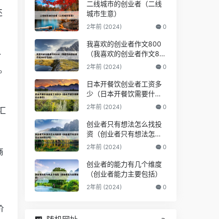
二线城市的创业者（二线
还
城市生意）
2年前 (2024)
0
我喜欢的创业者作文800
外
（我喜欢的创业者作文80
0字左右）
2年前 (2024)
0
。
日本开餐饮创业者工资多
少（日本开餐饮需要什么
需
条件）
2年前 (2024)
0
汇
创业者只有想法怎么找投
资（创业者只有想法怎么
找投资公司）
2年前 (2024)
0
商
创业者的能力有几个维度
。
（创业者能力主要包括）
2年前 (2024)
0
g
价