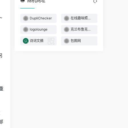
随机网址
~
DupliChecker
在线趣味照片和相框
logolounge
克兰布鲁克艺术学院
诗词文摘
包图网
另
重
运
邮