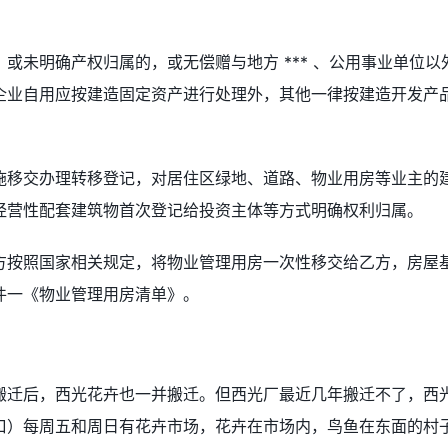
或未明确产权归属的，或无偿赠与地方 *** 、公用事业单位以
企业自用应按建造固定资产进行处理外，其他一律按建造开发产
施移交办理转移登记，对居住区绿地、道路、物业用房等业主的
经营性配套建筑物首次登记给投资主体等方式明确权利归属。
方按照国家相关规定，将物业管理用房一次性移交给乙方，房屋
件一《物业管理用房清单》。
搬迁后，西光花卉也一并搬迁。但西光厂最近几年搬迁不了，西
口）每周五和周日有花卉市场，花卉在市场内，鸟鱼在东面的村