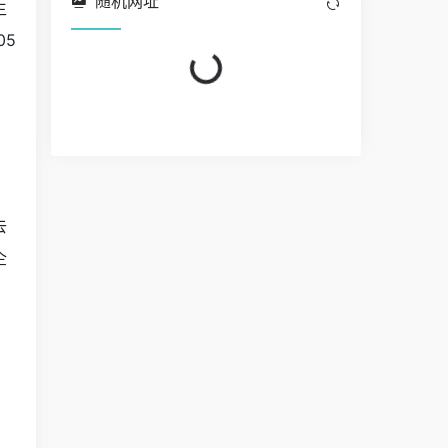
随机网址
生
05
Loading...
Loading...
去
企
，
：