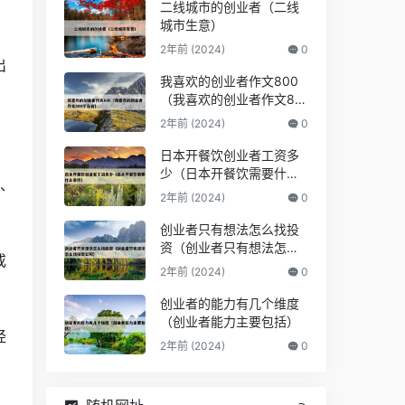
二线城市的创业者（二线
城市生意）
2年前 (2024)
0
出
我喜欢的创业者作文800
（我喜欢的创业者作文80
0字左右）
2年前 (2024)
0
日本开餐饮创业者工资多
少（日本开餐饮需要什么
炼、
条件）
2年前 (2024)
0
创业者只有想法怎么找投
资（创业者只有想法怎么
或
找投资公司）
2年前 (2024)
0
创业者的能力有几个维度
（创业者能力主要包括）
经
2年前 (2024)
0