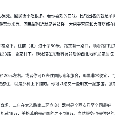
心累死。回民街小吃很多。看你喜欢的口味。比较出名的就是羊
红酸菜炒米等。回民街附近就是钟鼓楼。大唐芙蓉园和大雁塔都在
幸福路下。往前（北）过十字50米，路东有一路口，顺着路口往
坐23路，鲁家村下。游泳馆在东新科贸背后的西北地矿局家属院
120元左右。或者你可以去住国际青年旅舍，那里非常便宜，
旅游住，就是那种上下铺的。你可以结交一些朋友一起旅游。就
体育场、二店在太乙路南二环立交）器材是全西安乃至全国最好
步机就16万，美格菲的是韩国的才不到8万。当然服务也是很好的