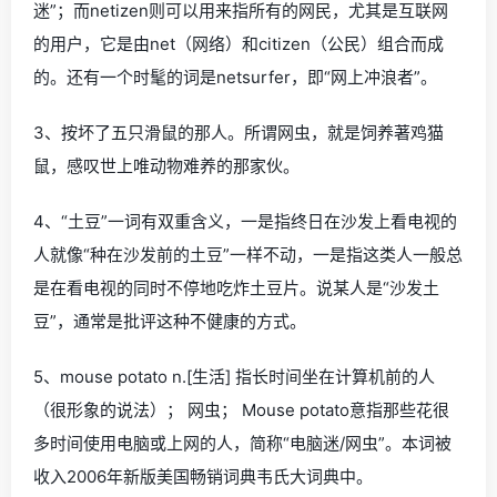
迷”；而netizen则可以用来指所有的网民，尤其是互联网
的用户，它是由net（网络）和citizen（公民）组合而成
的。还有一个时髦的词是netsurfer，即“网上冲浪者”。
3、按坏了五只滑鼠的那人。所谓网虫，就是饲养著鸡猫
鼠，感叹世上唯动物难养的那家伙。
4、“土豆”一词有双重含义，一是指终日在沙发上看电视的
人就像“种在沙发前的土豆”一样不动，一是指这类人一般总
是在看电视的同时不停地吃炸土豆片。说某人是“沙发土
豆”，通常是批评这种不健康的方式。
5、mouse potato n.[生活] 指长时间坐在计算机前的人
（很形象的说法）； 网虫； Mouse potato意指那些花很
多时间使用电脑或上网的人，简称“电脑迷/网虫”。本词被
收入2006年新版美国畅销词典韦氏大词典中。