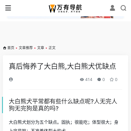
✕
首页
•
文章推荐
•
文章
•
正文
真后悔养了大白熊,大白熊犬优缺点
414
0
0
大白熊犬平常都有些什么缺点呢?人无完人
狗无完狗是真的吗?
大白熊犬划分为五个缺点。固执；很能吃；体型很大；身
上容易脏；不准养体型大的犬。