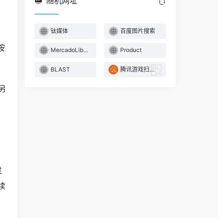
随机网址
钛媒体
百度图片搜索
按
MercadoLibre 美客多
Product
BLAST
腾讯游戏扫码登录
另
过
续