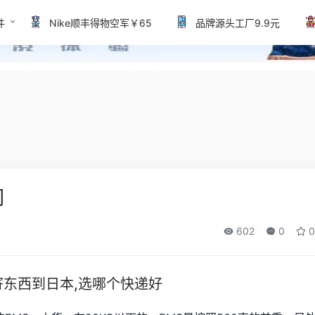
件
Nike顺丰得物空军￥65
品牌源头工厂9.9元
司
602
0
0
寄东西到日本,选哪个快递好