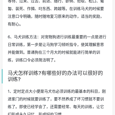
等待、过来、过去、前进、随行、卧倒、衔取、松口、匍
匐、装死、作揖、叼东西、跨越等。在训练马犬的时候要
注意口令明确，随时随地复习原来的动作，适当的奖励，
有耐心。
6、马犬训练方法：对宠物狗进行训练最重要的一点是进行
日常训练，第一步是让马狗学习倾听指令，使其理解意思
并能做到。普通狗在三个月大的时候就能进行简单的训
练，训练口令必须简洁明了。
马犬怎样训练?有哪些好的办法可以很好的
训练?
1、定时定点大小便是马犬也必须训练的最基本的科目，刚
进家门的时候就要训练了，要不然养成了坏习惯就不要训
练了。即使已经学会了，还需要经常、每天的训练，让它
们形成永久记忆，形成好的习惯。