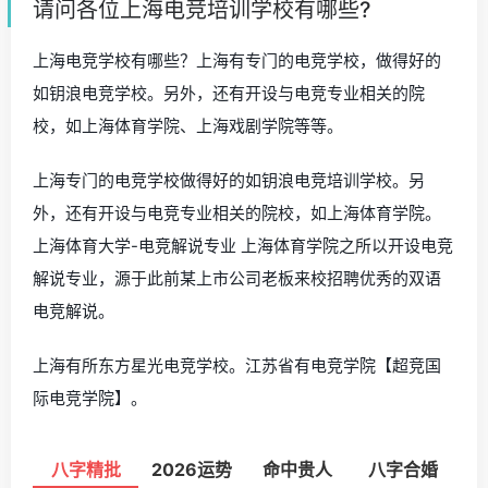
请问各位上海电竞培训学校有哪些?
上海电竞学校有哪些？上海有专门的电竞学校，做得好的
如钥浪电竞学校。另外，还有开设与电竞专业相关的院
校，如上海体育学院、上海戏剧学院等等。
上海专门的电竞学校做得好的如钥浪电竞培训学校。另
外，还有开设与电竞专业相关的院校，如上海体育学院。
上海体育大学-电竞解说专业 上海体育学院之所以开设电竞
解说专业，源于此前某上市公司老板来校招聘优秀的双语
电竞解说。
上海有所东方星光电竞学校。江苏省有电竞学院【超竞国
际电竞学院】。
八字精批
2026运势
命中贵人
八字合婚