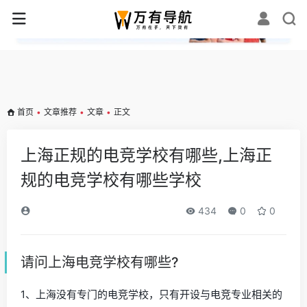
✕
首页
•
文章推荐
•
文章
•
正文
上海正规的电竞学校有哪些,上海正
规的电竞学校有哪些学校
434
0
0
请问上海电竞学校有哪些?
1、上海没有专门的电竞学校，只有开设与电竞专业相关的