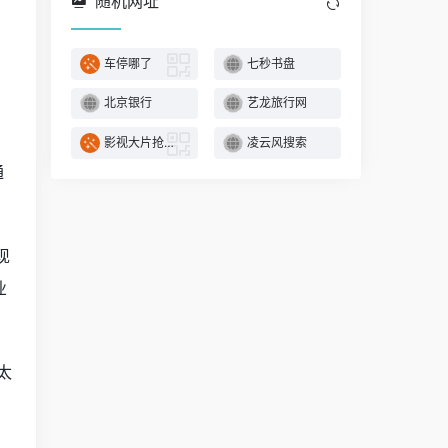
随机网址
车停哪了
七秒书盘
北京银行
艺龙旅行网
影视大片抢先看
凌云风搜索
通
现
业
太