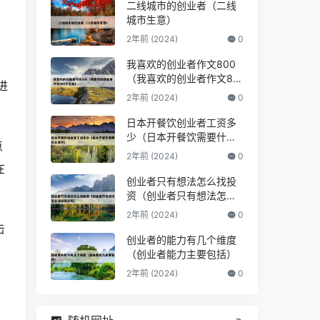
二线城市的创业者（二线
城市生意）
2年前 (2024)
0
我喜欢的创业者作文800
（我喜欢的创业者作文80
进
0字左右）
2年前 (2024)
0
日本开餐饮创业者工资多
少（日本开餐饮需要什么
点
条件）
2年前 (2024)
0
在
创业者只有想法怎么找投
资（创业者只有想法怎么
找投资公司）
2年前 (2024)
0
击
创业者的能力有几个维度
（创业者能力主要包括）
2年前 (2024)
0
，