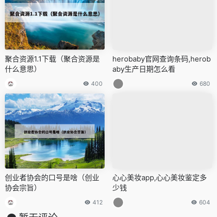
聚合资源1.1下载（聚合资源是
herobaby官网查询条码,herob
什么意思）
aby生产日期怎么看
400
680
创业者协会的口号是啥（创业
心心美妆app,心心美妆鉴定多
协会宗旨）
少钱
412
604