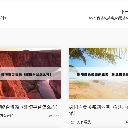
下
拉拉
AG平台骗局揭晓,ag是骗
博聚合资源（雅博平台怎么样）
郧阳白桑关镇创业者（郧县
镇）
万有导航
366
万有导航