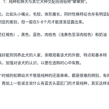
： 1：纯种松狮犬与其它犬种交配而得俗称“窜窜狗”。
化，比如头小嘴尖，毛短，体形瘦长，同时性格特征也存有明显
显的差别，但一般在5-8个月才能逐渐显露出来。
至红褐色），黑色，蓝色，肉桂色（浅黄色至深肉桂色）和奶油
最好能到饲养此犬的人家，亲眼观看该犬的外貌、特点和基本特
料，加强对该犬的认识，以便在选购时心中有数。
个时候的松狮幼犬不管是纯种的还是串串，都是很难的辨别，有
，再加上一些谣言说什么有蓝舌头蓝肛门的才是纯种，其实这样