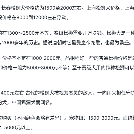
。长春松狮犬价格约为1500至2000左右。上海松狮犬价格，上
格在8000到12000左右浮动。
在1300～2500元不等，赛级松狮需要几万块钱。松狮犬是一
2000多年的历史。据说唐朝时它最受皇帝宠爱，也最为繁盛。
格基本定在1000-2000元。品相稍好一些的普通松狮价格是2
的价格一般为5000-8000元不等；至于赛级犬用的纯种松狮可
1400元左右 古代的松狮犬被视为恶灵的敌人，一向用来担任守
的犬，中国狐狸犬而闻名。
购买（不同颜色会略有差异）。宠物级：1500-3000元。血统
：5000元以上。