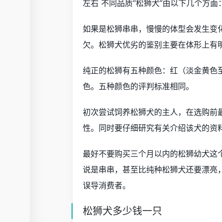
左右 不同品质“松狮犬”由以下几个方面
如果是松狮串串，慢慢的体型会发生变
欠。松狮犬优劣的鉴别主要在体形上有明
纯正的松狮有五种颜色：红（淡金黄色
色。五种颜色的评判标准相同。
初次尝试饲养松狮犬的主人，在选购前
性。同时要仔细研究有关介绍该犬的资
最好不要购买三个月以内的松狮幼犬这
说是串串，甚至比纯种松狮犬还要漂亮
误导消费者。
松狮犬多少钱一只