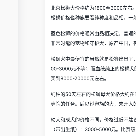
北京松狮犬价格约为1800至3000左右
松狮价格也种族要看纯种度和品相，一般价
蓝色松狮的价格通常由品相决定，普通的
非常时髦的宠物和守护犬，原产中国，有
松狮犬中最便宜的当然就是松狮串串了，价
00-3000元不等；而血统纯正的松狮犬
买到8000-20000元左右。
纯种的50天左右的松狮母犬价格大约在
寺院的任务。后以鞑靼族的犬，未开人
幼犬和成犬的价格不同，价格过低不建议
（带出生纸）：3000-5000元。比赛级