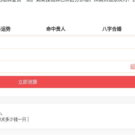
6运势
命中贵人
八字合婚
9。
犬多少钱一只 |