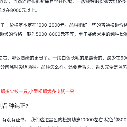
格浮动，当然还得根据铲屎官坐在区域，一般纯种的松狮犬价格多
可以在8000元以上。
，价格基本定在1000-2000元。品相稍好一些的普通松狮价
松狮犬的价格一般为5000-8000元不等；至于赛级犬用的纯种松
0左右，哪么赛级的更贵了。一般白色长毛的是最贵的，最少在60
还分肉嘴呵尖嘴两种。品种怎么样。还要看舌头，舌头完全是蓝
别品种纯正?
没有证书。 我们这边黑色的松狮幼崽10000左右 棕色的800