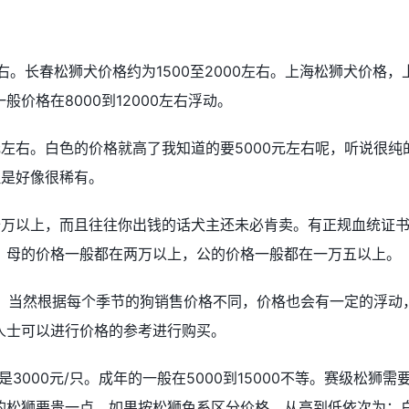
左右。长春松狮犬价格约为1500至2000左右。上海松狮犬价格，
价格在8000到12000左右浮动。
左右。白色的价格就高了我知道的要5000元左右呢，听说很纯
但是好像很稀有。
十万以上，而且往往你出钱的话犬主还未必肯卖。有正规血统证
）母的价格一般都在两万以上，公的价格一般都在一万五以上。
上，当然根据每个季节的狗销售价格不同，价格也会有一定的浮动
人士可以进行价格的参考进行购买。
是3000元/只。成年的一般在5000到15000不等。赛级松狮需
的松狮要贵一点。如果按松狮色系区分价格，从高到低依次为：