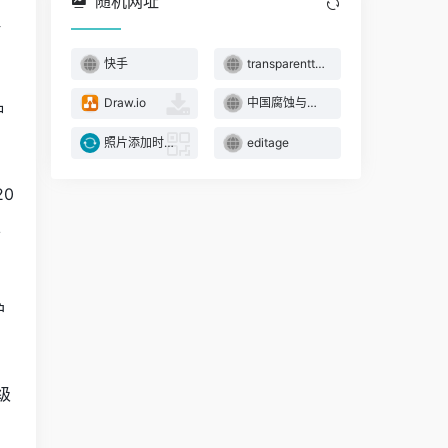
随机网址
海
快手
transparenttextures
Draw.io
中国腐蚀与防护网
种
照片添加时间和文字水印
editage
0
以
护
级