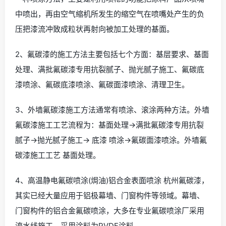
中喷出，再由空气缩机所发生的缩空气在喷嘴处产生的负
压把漆流冲致成粒状再射向被加工处理的基面。
2、氟碳漆的施工方法主要包括七个方面：基层要求、基面
处理、满批氟碳漆专用抗裂腻子、抛光腻子施工、氟碳底
漆喷涂、氟碳底漆喷涂、氟碳面漆喷涂、清理卫生。
3、外墙氟碳漆施工方法通常有喷涂、滚涂两种方法。外墙
氟碳漆施工工艺流程为：基面处理→满批氟碳漆专用抗裂
腻子→抛光腻子施工→ 底漆 喷涂→氟碳面漆喷涂。外墙氟
碳漆施工工艺 基面处理。
4、高温静电氟碳喷涂(焗油)铝合金表面喷涂 杭州氟碳漆，
其实已经大量应用于铝极幕墙、门窗构件等领域。幕墙、
门窗构件的铝合金氟碳喷涂，大多在专业氟碳喷涂厂采用
流水线施工。采用涂料为PVDF涂料。