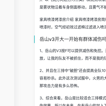
是雾状物沿着车身侧面移动，且雾气不
家具喷漆烤漆房介绍 家具喷漆烤漆房
喷漆时，空气经初效过滤棉过滤进入喷
岳山v3开大一开始有群体减伤
1、岳山的V3按F可以提供减伤和免控。注
放，让我的队友不被抓住，而不是我的
2、并且在三排中“破胆”还会提高全队
容易秒杀。此外这次测试服中，火男的大
那攻击力是有多么恐怖。
3、综合来看，岳山是比较适合三排模式
伤效果。所以在未来，在有岳山的加入下