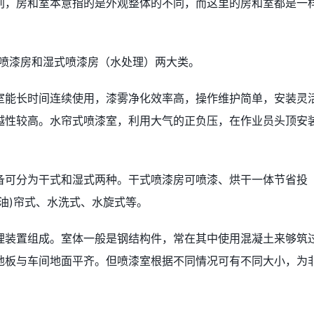
别，房和室本意指的是外观整体的不同，而这里的房和室都是一
式喷漆房和湿式喷漆房（水处理）两大类。
室能长时间连续使用，漆雾净化效率高，操作维护简单，安装灵
越性较高。水帘式喷漆室，利用大气的正负压，在作业员头顶安
备可分为干式和湿式两种。干式喷漆房可喷漆、烘干一体节省投
油)帘式、水洗式、水旋式等。
理装置组成。室体一般是钢结构件，常在其中使用混凝土来够筑
地板与车间地面平齐。但喷漆室根据不同情况可有不同大小，为