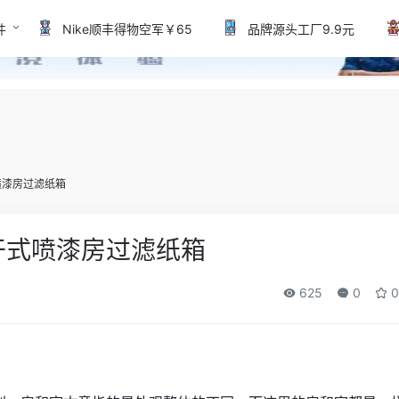
件
Nike顺丰得物空军￥65
品牌源头工厂9.9元
喷漆房过滤纸箱
干式喷漆房过滤纸箱
625
0
0