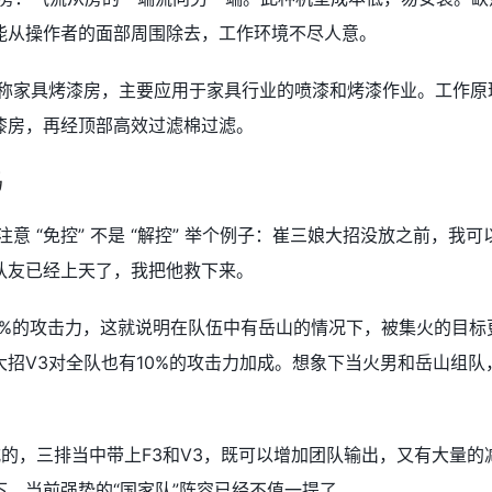
能从操作者的面部周围除去，工作环境不尽人意。
简称家具烤漆房，主要应用于家具行业的喷漆和烤漆作业。工作原
漆房，再经顶部高效过滤棉过滤。
吗
意 “免控” 不是 “解控” 举个例子：崔三娘大招没放之前，我可
队友已经上天了，我把他救下来。
10%的攻击力，这就说明在队伍中有岳山的情况下，被集火的目标
招V3对全队也有10%的攻击力加成。想象下当火男和岳山组队
的，三排当中带上F3和V3，既可以增加团队输出，又有大量的
，当前强势的“国家队”阵容已经不值一提了。