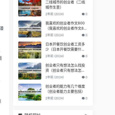
二线城市的创业者（二线
城市生意）
2年前 (2024)
0
我喜欢的创业者作文800
漆
（我喜欢的创业者作文80
0字左右）
2年前 (2024)
0
日本开餐饮创业者工资多
少（日本开餐饮需要什么
滤
条件）
2年前 (2024)
0
而
创业者只有想法怎么找投
资（创业者只有想法怎么
找投资公司）
2年前 (2024)
0
处
创业者的能力有几个维度
（创业者能力主要包括）
2年前 (2024)
0
进