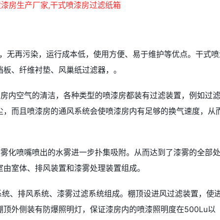
高，无再污染，运行成本低，使用方便、易于维护等优点。干式喷
档板、纤维衬垫、风巢纸过滤器，。
漆房内空气的清洁，各种类型的喷漆房都装有过滤装置，例如过
尘，而且喷漆房的通风系统会使喷漆房内有足够的换气速度，从
的雾化喷嘴喷出的水雾进一步扑集吸附。从而达到了漆雾的全部
室由室体、排风装置和漆雾处理装置组成。
风系统、排风系统、漆雾过滤系统组成。棚顶设进风过滤装置，使
顶外侧装有防爆照明灯，保证漆房内的喷漆照明度在500Lu以