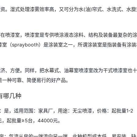
资。湿式处理漆雾效率高，又可分为水(油)帘式、水洗式、水旋
合在喷漆室，喷漆室是专供喷涂液态涂料、结构及装备最复杂的
（spraybooth）是涂装室之一，所谓涂装室是指装备有涂装
经济、方便。同样，把水幕式、油幕室喷漆室改为干式喷漆室也
是一种可靠、简便易行的好产品。
有哪几种
：是，适用范围：家具厂，用途：无尘喷漆，价格：起批量1-2
0元，起批量≥5台，44000元。
漆房：气流从房的一端流向另一端。此种机型成本低，易安装。缺