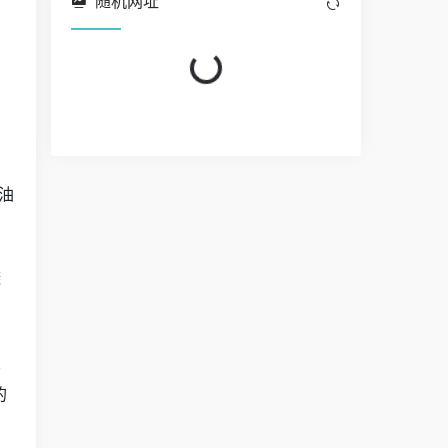
随机网址
，
Loading...
油
避
室
的