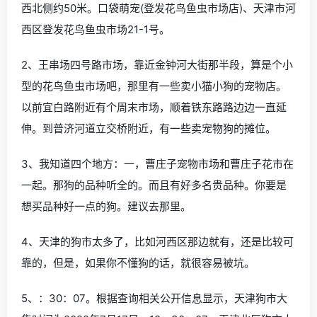
西北侧约50米。口袋萌宠(登发花鸟鱼虫市场店)、天津市河
西区登发花鸟鱼虫市场21-1号。
2、王串场四号路市场，靠近金钟河大街那半段，算是个小
型的花鸟鱼虫市场吧，那里有一些卖小猫小狗的宠物店。
以前宜白路附近有个周末市场，顺着铁东路路边边一直延
伸。到普济河道立交桥附近，有一些卖宠物狗的摊位。
3、我知道四个地方：一，曹庄子宠物市场和曹庄子花市在
一起。那狗的品种听全的。而且有好多名贵品种。你要是
想买品种好一点的狗。建议去那里。
4、天津的狗市太多了，比如河西区那边就有，还是比较可
靠的，但是，如果你不懂狗的话，就很容易被坑。
5、：30：07。根据查询相关公开信息显示，天津狗市大