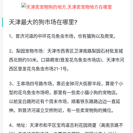
天津最大的狗市场在哪里?
1、普济河道的中环花鸟鱼虫市场，也有猫狗以及爬宠。
2、梨园宠物市场：天津市西青区卫津南路梨园石材批发城
西北侧约50米。口袋萌宠(登发花鸟鱼虫市场店)、天津市河
西区登发花鸟鱼虫市场21-1号。
3、王串场四号路市场，靠近金钟河大街那半段，算是个小
型的花鸟鱼虫市场吧，那里有一些卖小猫小狗的宠物店。
以前宜白路附近有个周末市场，顺着铁东路路边边一直延
伸。到普济河道立交桥附近，有一些卖宠物狗的摊位。
4、地址：天津市和平区宝鸡道吉利花园商厦（离南京路不