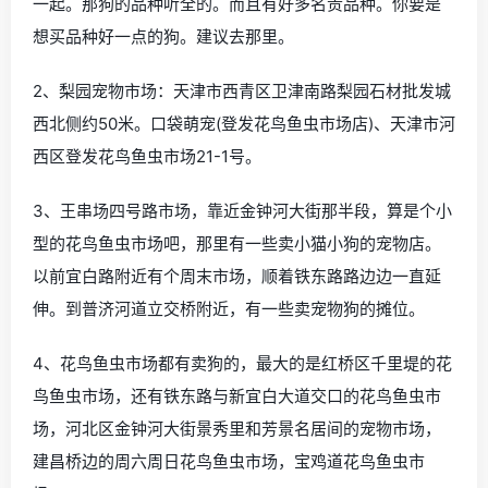
一起。那狗的品种听全的。而且有好多名贵品种。你要是
想买品种好一点的狗。建议去那里。
2、梨园宠物市场：天津市西青区卫津南路梨园石材批发城
西北侧约50米。口袋萌宠(登发花鸟鱼虫市场店)、天津市河
西区登发花鸟鱼虫市场21-1号。
3、王串场四号路市场，靠近金钟河大街那半段，算是个小
型的花鸟鱼虫市场吧，那里有一些卖小猫小狗的宠物店。
以前宜白路附近有个周末市场，顺着铁东路路边边一直延
伸。到普济河道立交桥附近，有一些卖宠物狗的摊位。
4、花鸟鱼虫市场都有卖狗的，最大的是红桥区千里堤的花
鸟鱼虫市场，还有铁东路与新宜白大道交口的花鸟鱼虫市
场，河北区金钟河大街景秀里和芳景名居间的宠物市场，
建昌桥边的周六周日花鸟鱼虫市场，宝鸡道花鸟鱼虫市