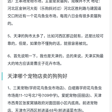
远）王串场宠物市场，主要是卖猫狗，规模并不大 地址：
河北区金钟河大街（乐购斜对过）河北区胜利路与建国道
交口附近有一个花鸟鱼虫市场，每周六日会有很多卖猫狗
的。
5、天津的狗市太多了，比如河西区那边就有，还是比较可
靠的，但是，如果你不懂狗的话，就很容易被坑。
6、首先说明一下，我也是天津的，总的来说，天津买狗最
大的地方应该是曹庄子花卉市场。
天津哪个宠物店卖的狗狗好
1、三美宠物(学府花鸟鱼虫市场店)、白堤路学府花鸟鱼虫
市场南11-12号北7号(109中学)。爱妮宠物(田丽店)、天津
市西青区张家窝镇政府对面田丽小区内底商。前进宠物
店、天津市河西区前进道48号(前进道菜市场)。