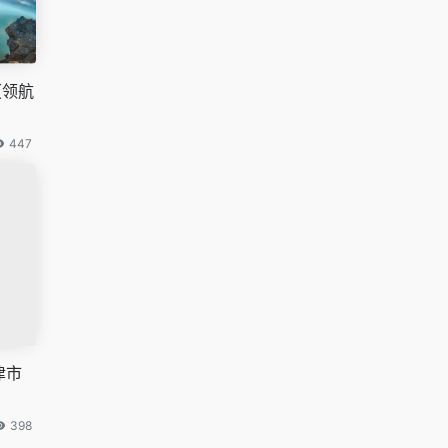
（领航
447
津市
398