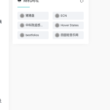
随机网址
关
猪猪盘
ECN
满
中科院遥感所数据
Hover States
bestfolios
田园轻音乐网
；
让