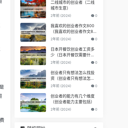
照
二线城市的创业者（二线
城市生意）
2年前 (2024)
0
班
我喜欢的创业者作文800
（我喜欢的创业者作文80
0字左右）
2年前 (2024)
0
式
日本开餐饮创业者工资多
少（日本开餐饮需要什么
条件）
2年前 (2024)
0
创业者只有想法怎么找投
资（创业者只有想法怎么
找投资公司）
2年前 (2024)
0
是
照
创业者的能力有几个维度
（创业者能力主要包括）
2年前 (2024)
0
费