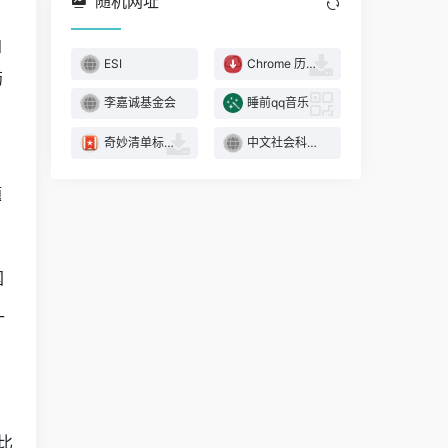
随机网址
知
ESI
Chrome 历史记录和缓存清理
药
李嘉诚基金会
睡前qq音乐
奇妙清单标签页 Wunderlist New Tab
中文社会科学引文
题
国
_
比