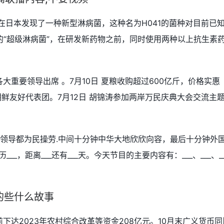
。在日本发现了一种新型淋病菌，这种名为H041的菌种对目前已
“超级淋病菌”，在研发新药物之前，同时使用两种以上抗生素
大重要领导出席 。7月10日 夏粮收购超过600亿斤，价格实惠
朝鲜友好代表团。7月12日 胡锦涛参加两岸万民庆典大会交流主
钟领导都为民操劳.中间十分钟中华大地欣欣向容，最后十分钟外
___，距离___还有___天。今天节目的主要内容有：___、___、_
讲的些什么故事
前下达2023年农村综合改革等资金208亿元。10月末广义货币同