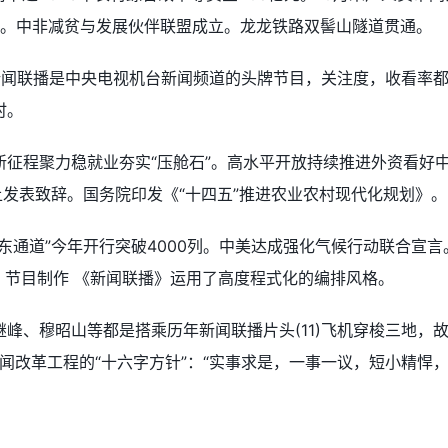
举行。中非减贫与发展伙伴联盟成立。龙龙铁路双髻山隧道贯通。
钟。新闻联播是中央电视机台新闻频道的头牌节目，关注度，收看率
时。
征程聚力稳就业夯实“压舱石”。高水平开放持续推进外资看好
上发表致辞。国务院印发《“十四五”推进农业农村现代化规划》。
东通道”今年开行突破4000列。中美达成强化气候行动联合宣言
例。节目制作 《新闻联播》运用了高度程式化的编排风格。
峰、穆昭山等都是搭乘历年新闻联播片头(11)飞机穿梭三地，
新闻改革工程的“十六字方针”：“实事求是，一事一议，短小精悍