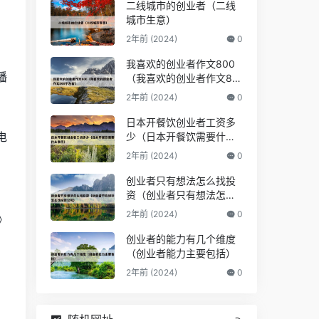
二线城市的创业者（二线
，
城市生意）
2年前 (2024)
0
我喜欢的创业者作文800
播
（我喜欢的创业者作文80
0字左右）
2年前 (2024)
0
日本开餐饮创业者工资多
电
少（日本开餐饮需要什么
条件）
2年前 (2024)
0
创业者只有想法怎么找投
资（创业者只有想法怎么
，
找投资公司）
2年前 (2024)
0
》
创业者的能力有几个维度
（创业者能力主要包括）
2年前 (2024)
0