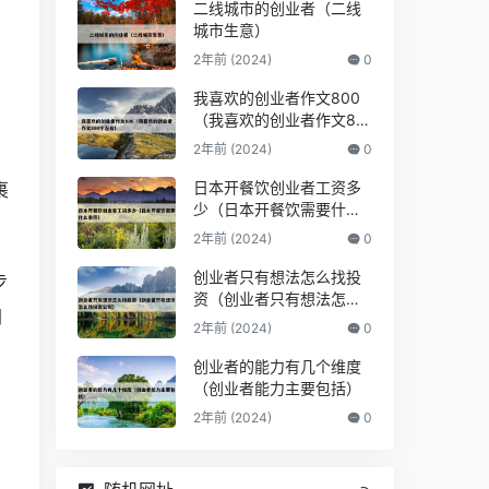
二线城市的创业者（二线
城市生意）
2年前 (2024)
0
我喜欢的创业者作文800
（我喜欢的创业者作文80
0字左右）
2年前 (2024)
0
日本开餐饮创业者工资多
裹
少（日本开餐饮需要什么
条件）
2年前 (2024)
0
创业者只有想法怎么找投
步
资（创业者只有想法怎么
间
找投资公司）
2年前 (2024)
0
创业者的能力有几个维度
（创业者能力主要包括）
2年前 (2024)
0
，