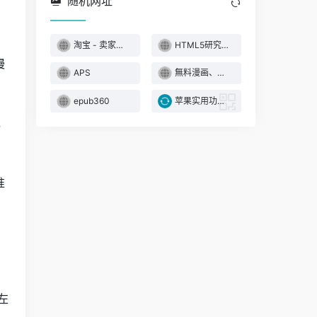
随机网址
淘宝 - 卖家服务中心
HTML5研究小组
慢
APS
無料漫画、おすすめ試し読みマンガ満載！｜コミックウォーカー
epub360
苹果实用功能合集
，
准
，
左