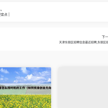
4。
宜点 |
下
天津东丽区招聘信息最近招聘,东丽区