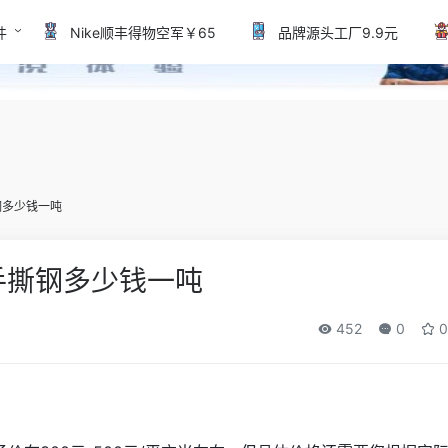
件
Nike顺丰得物空军￥65
品牌源头工厂9.9元
钢多少钱一吨
手撕钢多少钱一吨
452
0
0