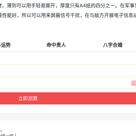
材，薄到可以用手轻易撕开，厚度只有A4纸的四分之一。在军事
蔽性能好，所以可以用来屏蔽信号干扰，在与敌方开展电子信息
6运势
命中贵人
八字合婚
2。
钱一吨 |