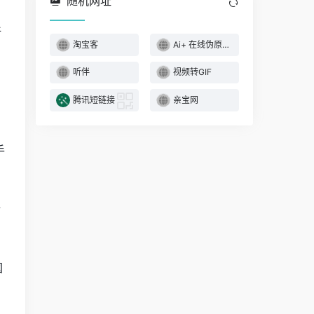
随机网址
折
淘宝客
Ai+ 在线伪原创工具
听伴
视频转GIF
。
腾讯短链接
亲宝网
手
端
国