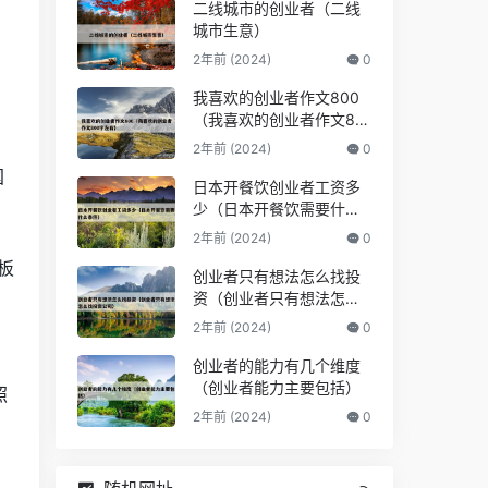
二线城市的创业者（二线
城市生意）
2年前 (2024)
0
我喜欢的创业者作文800
（我喜欢的创业者作文80
0字左右）
2年前 (2024)
0
国
日本开餐饮创业者工资多
少（日本开餐饮需要什么
条件）
2年前 (2024)
0
板
创业者只有想法怎么找投
资（创业者只有想法怎么
找投资公司）
2年前 (2024)
0
方
创业者的能力有几个维度
（创业者能力主要包括）
照
2年前 (2024)
0