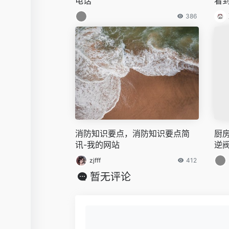
电话
看
386
消防知识要点，消防知识要点简
厨
讯-我的网站
逆
zjfff
412
暂无评论