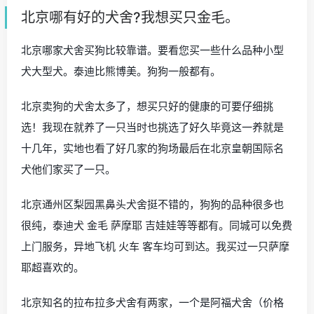
北京哪有好的犬舍?我想买只金毛。
北京哪家犬舍买狗比较靠谱。要看您买一些什么品种小型
犬大型犬。泰迪比熊博美。狗狗一般都有。
北京卖狗的犬舍太多了，想买只好的健康的可要仔细挑
选！我现在就养了一只当时也挑选了好久毕竟这一养就是
十几年，实地也看了好几家的狗场最后在北京皇朝国际名
犬他们家买了一只。
北京通州区梨园黑鼻头犬舍挺不错的，狗狗的品种很多也
很纯，泰迪犬 金毛 萨摩耶 吉娃娃等等都有。同城可以免费
上门服务，异地飞机 火车 客车均可到达。我买过一只萨摩
耶超喜欢的。
北京知名的拉布拉多犬舍有两家，一个是阿福犬舍（价格