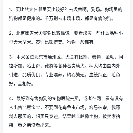
1、买比熊犬在哪里买比较好？去犬舍啊，狗场。狗场里的
狗狗都是健康的。千万别去市场市场，都是有病的狗。
2、北京哪家犬舍买狗比较靠谱。要看您买一些什么品种小
型犬大型犬。泰迪比熊博美。狗狗一般都有。
3、本犬舍位北京市通州区。犬舍有比熊，泰迪，金毛，阿
拉斯加，哈士奇，藏獒等各种名贵幼犬。种犬均由国内外
引进，品质优良，专业喂养，精心繁殖，血统纯正，毛色
好，品相好。
4、最好到有售狗狗的宠物医院去买，或者在网上看有没有
人出售比熊宝宝，不要到花鸟鱼虫市场，容易被宰，我哥
就去那买的，想买只泰迪，结果越长越像土狗，被卖家拾
掇一番之后没看出来。