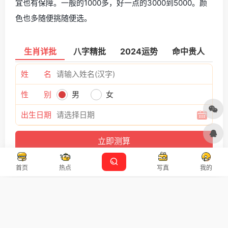
宜也有保障。一般的1000多，好一点的3000到5000。颜
色也多随便挑随便选。
生肖详批
八字精批
2024运势
命中贵人
姓 名
性 别
男
女
出生日期
首页
热点
写真
我的
版权声明：
发表于 2023年6月16日 下午7:51。
转载请注明：
北京哪家犬舍买狗可靠,北京哪家犬舍买狗可靠些
|