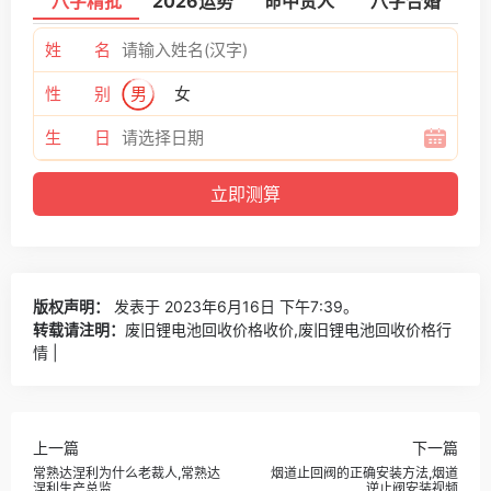
八字精批
2026运势
命中贵人
八字合婚
姓 名
性 别
男
女
生 日
版权声明：
发表于 2023年6月16日 下午7:39。
转载请注明：
废旧锂电池回收价格收价,废旧锂电池回收价格行
情 |
上一篇
下一篇
常熟达涅利为什么老裁人,常熟达
烟道止回阀的正确安装方法,烟道
涅利生产总监
逆止阀安装视频