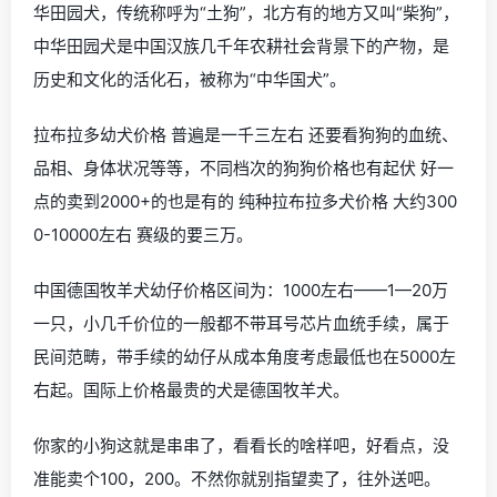
华田园犬，传统称呼为“土狗”，北方有的地方又叫“柴狗”，
中华田园犬是中国汉族几千年农耕社会背景下的产物，是
历史和文化的活化石，被称为“中华国犬”。
拉布拉多幼犬价格 普遍是一千三左右 还要看狗狗的血统、
品相、身体状况等等，不同档次的狗狗价格也有起伏 好一
点的卖到2000+的也是有的 纯种拉布拉多犬价格 大约300
0-10000左右 赛级的要三万。
中国德国牧羊犬幼仔价格区间为：1000左右——1—20万
一只，小几千价位的一般都不带耳号芯片血统手续，属于
民间范畴，带手续的幼仔从成本角度考虑最低也在5000左
右起。国际上价格最贵的犬是德国牧羊犬。
你家的小狗这就是串串了，看看长的啥样吧，好看点，没
准能卖个100，200。不然你就别指望卖了，往外送吧。