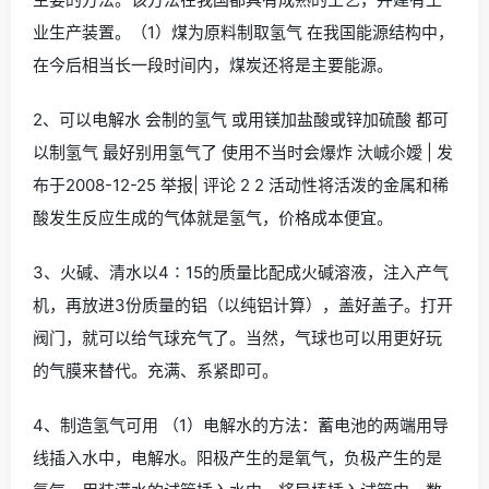
业生产装置。（1）煤为原料制取氢气 在我国能源结构中，
在今后相当长一段时间内，煤炭还将是主要能源。
2、可以电解水 会制的氢气 或用镁加盐酸或锌加硫酸 都可
以制氢气 最好别用氢气了 使用不当时会爆炸 汏峸尒嬡 | 发
布于2008-12-25 举报| 评论 2 2 活动性将活泼的金属和稀
酸发生反应生成的气体就是氢气，价格成本便宜。
3、火碱、清水以4∶15的质量比配成火碱溶液，注入产气
机，再放进3份质量的铝（以纯铝计算），盖好盖子。打开
阀门，就可以给气球充气了。当然，气球也可以用更好玩
的气膜来替代。充满、系紧即可。
4、制造氢气可用 （1）电解水的方法：蓄电池的两端用导
线插入水中，电解水。阳极产生的是氧气，负极产生的是