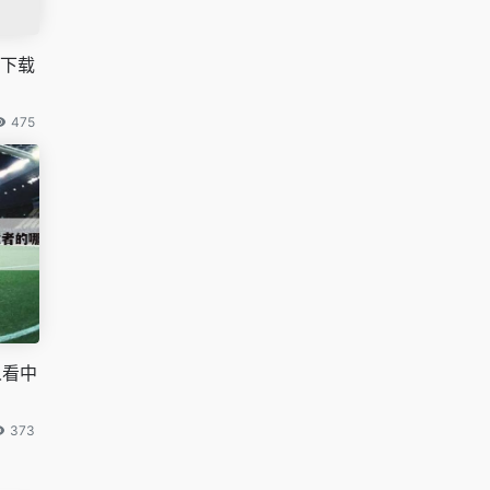
D下载
475
人看中
373