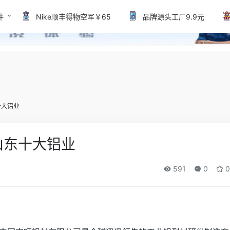
件
Nike顺丰得物空军￥65
品牌源头工厂9.9元
十大铝业
山东十大铝业
591
0
0