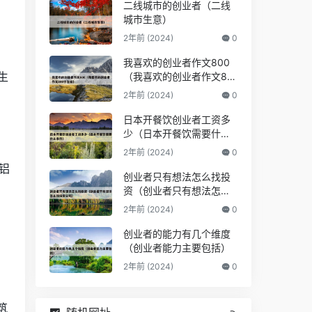
二线城市的创业者（二线
城市生意）
2年前 (2024)
0
，
我喜欢的创业者作文800
生
（我喜欢的创业者作文80
0字左右）
2年前 (2024)
0
日本开餐饮创业者工资多
少（日本开餐饮需要什么
条件）
2年前 (2024)
0
铝
创业者只有想法怎么找投
资（创业者只有想法怎么
找投资公司）
2年前 (2024)
0
。
创业者的能力有几个维度
（创业者能力主要包括）
2年前 (2024)
0
筑