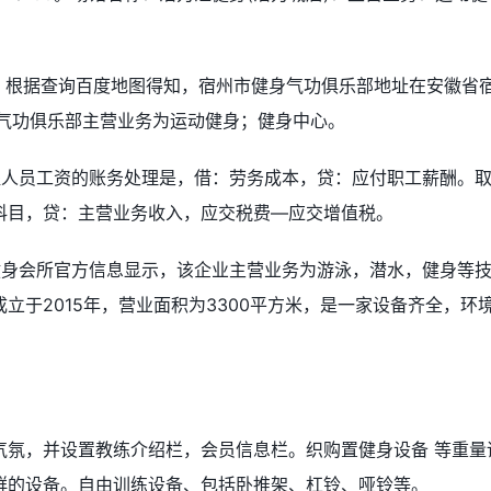
号。根据查询百度地图得知，宿州市健身气功俱乐部地址在安徽省
身气功俱乐部主营业务为运动健身；健身中心。
提人员工资的账务处理是，借：劳务成本，贷：应付职工薪酬。
科目，贷：主营业务收入，应交税费—应交增值税。
健身会所官方信息显示，该企业主营业务为游泳，潜水，健身等
立于2015年，营业面积为3300平方米，是一家设备齐全，环
气氛，并设置教练介绍栏，会员信息栏。织购置健身设备 等重量
群的设备。自由训练设备、包括卧推架、杠铃、哑铃等。