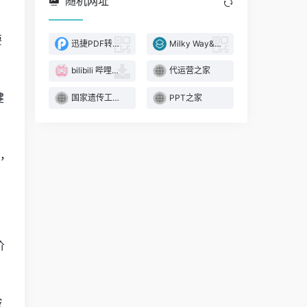
随机网址
要
迅捷PDF转换器
Milky Way&微信分身
bilibili 哔哩哔哩下载助手
代运营之家
健
国家遗传工程小鼠
PPT之家
工，
价
鞍