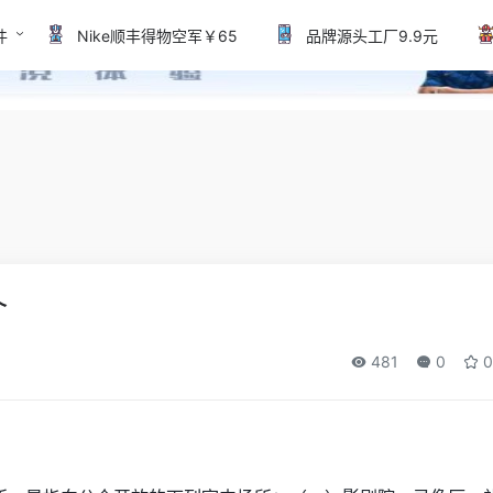
件
Nike顺丰得物空军￥65
品牌源头工厂9.9元
介
481
0
0