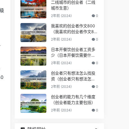
二线城市的创业者（二线
城市生意）
级
2年前 (2024)
0
我喜欢的创业者作文800
（我喜欢的创业者作文80
身
0字左右）
2年前 (2024)
0
、
日本开餐饮创业者工资多
少（日本开餐饮需要什么
条件）
2年前 (2024)
0
娱
创业者只有想法怎么找投
0
资（创业者只有想法怎么
找投资公司）
2年前 (2024)
0
创业者的能力有几个维度
（创业者能力主要包括）
2年前 (2024)
0