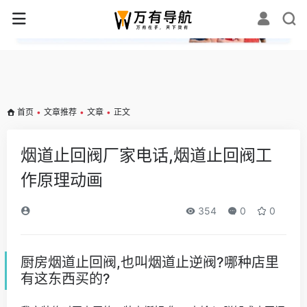
✕
首页
•
文章推荐
•
文章
•
正文
烟道止回阀厂家电话,烟道止回阀工
作原理动画
354
0
0
厨房烟道止回阀,也叫烟道止逆阀?哪种店里
有这东西买的?