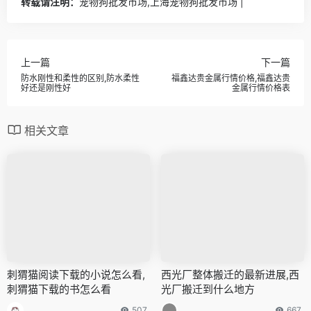
转载请注明：
宠物狗批发市场,上海宠物狗批发市场 |
上一篇
下一篇
防水刚性和柔性的区别,防水柔性
福鑫达贵金属行情价格,福鑫达贵
好还是刚性好
金属行情价格表
相关文章
刺猬猫阅读下载的小说怎么看,
西光厂整体搬迁的最新进展,西
刺猬猫下载的书怎么看
光厂搬迁到什么地方
507
667