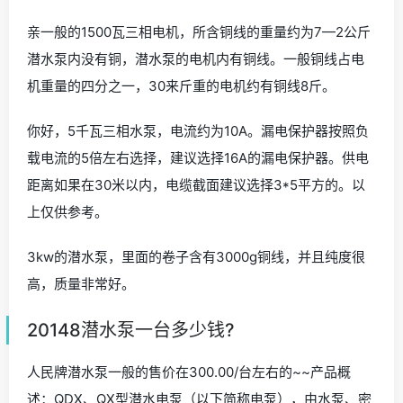
亲一般的1500瓦三相电机，所含铜线的重量约为7—2公斤
潜水泵内没有铜，潜水泵的电机内有铜线。一般铜线占电
机重量的四分之一，30来斤重的电机约有铜线8斤。
你好，5千瓦三相水泵，电流约为10A。漏电保护器按照负
载电流的5倍左右选择，建议选择16A的漏电保护器。供电
距离如果在30米以内，电缆截面建议选择3*5平方的。以
上仅供参考。
3kw的潜水泵，里面的卷子含有3000g铜线，并且纯度很
高，质量非常好。
20148潜水泵一台多少钱?
人民牌潜水泵一般的售价在300.00/台左右的~~产品概
述：QDX、QX型潜水电泵（以下简称电泵），由水泵、密